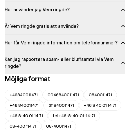
Hur använder jag Vem ringde?
Är Vem ringde gratis att använda?
Hur får Vem ringde information om telefonnummer?
Kan jag rapportera spam- eller bluffsamtal via Vem
ringde?
Möjliga format
+46840011471
0046840011471
0840011471
+46 840011471
tlf 840011471
+46 8 40 01 14 71
+46 8-40 01 14 71
tel:+46-8-40-01-14-71
08-400 114 71
08-40011471