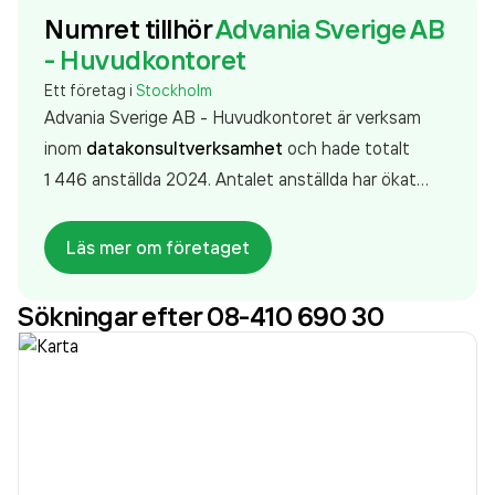
Numret tillhör
Advania Sverige AB
- Huvudkontoret
Ett företag i
Stockholm
Advania Sverige AB - Huvudkontoret är verksam
inom
datakonsultverksamhet
och hade totalt
1 446 anställda 2024. Antalet anställda har ökat
med 78 personer sedan 2023 då det jobbade 1 368
personer på företaget. Bolaget är ett aktiebolag
Läs mer om företaget
som varit aktivt sedan 1982. Advania Sverige AB -
Huvudkontoret
omsatte 8 172 423 000,00 kr
Sökningar efter 08-410 690 30
senaste räkenskapsåret (2024).