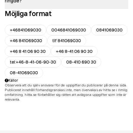
ringde?
Möjliga format
+46841069030
0046841069030
0841069030
+46 841069030
tlf 841069030
+46 8 41 06 90 30
+46 8-41 06 90 30
tel:+46-8-41-06-90-30
08-410 690 30
08-41069030
Källor
Observera att du själv ansvarar för de uppgifter du publicerar på denna sida.
Publicerat innehåll förhandsgranskas inte, men övervakas av hitta.se i rimlig
omfattning. hitta.se förbehåller sig rätten att avlägsna uppgifter som inte är
relevanta.