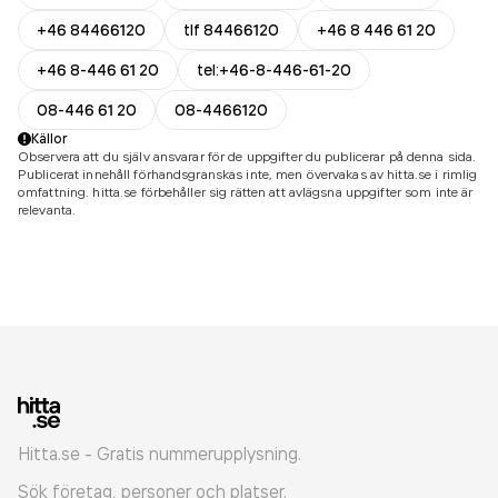
+46 84466120
tlf 84466120
+46 8 446 61 20
+46 8-446 61 20
tel:+46-8-446-61-20
08-446 61 20
08-4466120
Källor
Observera att du själv ansvarar för de uppgifter du publicerar på denna sida.
Publicerat innehåll förhandsgranskas inte, men övervakas av hitta.se i rimlig
omfattning. hitta.se förbehåller sig rätten att avlägsna uppgifter som inte är
relevanta.
Hitta.se - Gratis nummerupplysning.
Sök företag, personer och platser.