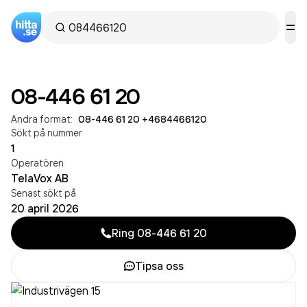
08-446 61 20
Andra format:
08-446 61 20
·
+4684466120
Sökt på nummer
1
Operatören
TelaVox AB
Senast sökt på
20 april 2026
Ring
08-446 61 20
Tipsa oss