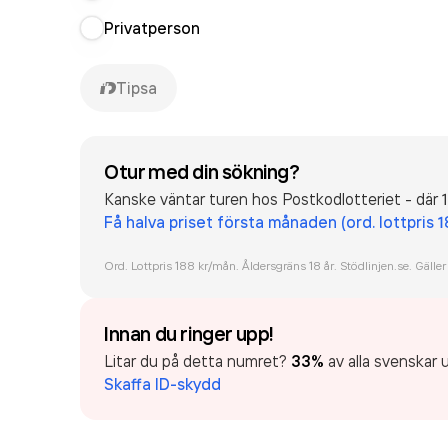
Privatperson
Tipsa
Otur med din sökning?
Kanske väntar turen hos Postkodlotteriet - där 1
Få halva priset första månaden (ord. lottpris 
Ord. Lottpris 188 kr/mån. Åldersgräns 18 år. Stödlinjen.se. Gäller
Innan du ringer upp!
Litar du på detta numret?
33%
av alla svenskar u
Skaffa ID-skydd