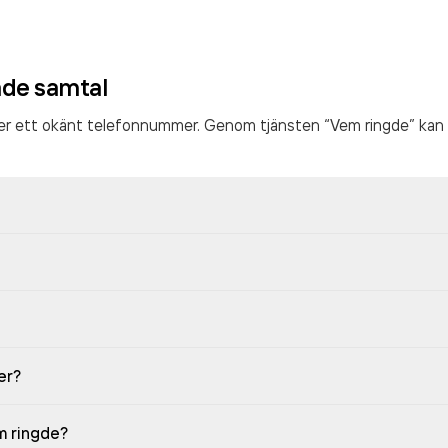
ade samtal
ter ett okänt telefonnummer. Genom tjänsten “Vem ringde” kan 
er?
em ringde?