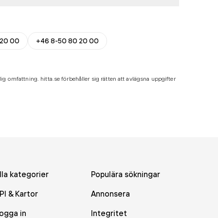
 20 00
+46 8-50 80 20 00
ig omfattning. hitta.se förbehåller sig rätten att avlägsna uppgifter
lla kategorier
Populära sökningar
PI & Kartor
Annonsera
ogga in
Integritet