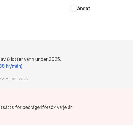
Annat
 av 6 lotter vann under 2025.
188 kr/mån)
 t.o.m 31/12-
2026
tsätts för bedrägeriförsök varje år.