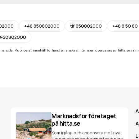
02000
+46 850802000
tlf 850802000
+46 8 50 80
8-50802000
na sida. Publicerat innehåll förhandsgranskas inte, men övervakas av hitta.se i riml
A
Marknadsför företaget
på hitta.se
A
Kom igång och annonsera mot nya
L
kunder och samarbetspartners nära