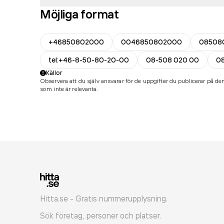
Möjliga format
+46850802000
0046850802000
08508
tel:+46-8-50-80-20-00
08-508 020 00
0
Källor
Observera att du själv ansvarar för de uppgifter du publicerar på den
som inte är relevanta.
Hitta.se - Gratis nummerupplysning.
Sök företag, personer och platser.