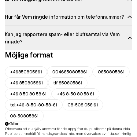
Hur får Vem ringde information om telefonnummer?
Kan jag rapportera spam- eller bluffsamtal via Vem
ringde?
Möjliga format
+46850805861
0046850805861
0850805861
+46 850805861
tlf 850805861
+46 8 50 80 58 61
+46 8-50 80 58 61
tel:+46-8-50-80-58-61
08-508 058 61
08-50805861
Källor
Observera att du själv ansvarar för de uppgifter du publicerar på denna sida.
Publicerat innehåll förhandsgranskas inte, men övervakas av hitta.se i rimlig