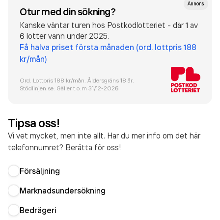
Annons
Otur med din sökning?
Kanske väntar turen hos Postkodlotteriet - där 1 av
6 lotter vann under 2025.
Få halva priset första månaden (ord. lottpris 188
kr/mån)
Ord. Lottpris 188 kr/mån. Åldersgräns 18 år.
Stödlinjen.se. Gäller t.o.m 31/12-
2026
Tipsa oss!
Vi vet mycket, men inte allt. Har du mer info om det här
telefonnumret? Berätta för oss!
Försäljning
Marknadsundersökning
Bedrägeri