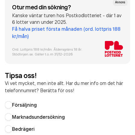
Annons
Otur med din sökning?
Kanske väntar turen hos Postkodlotteriet - där 1 av
6 lotter vann under 2025.
Få halva priset första månaden (ord. lottpris 188
kr/mån)
Ord. Lottpris 188 kr/mån. Åldersgräns 18 år.
Stödlinjen.se. Gäller t.o.m 31/12-
2026
Tipsa oss!
Vi vet mycket, men inte allt. Har du mer info om det här
telefonnumret? Berätta för oss!
Försäljning
Marknadsundersökning
Bedrägeri