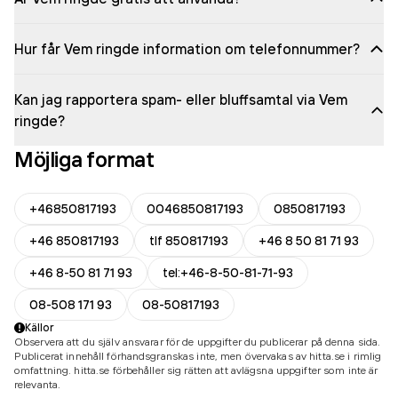
Hur får Vem ringde information om telefonnummer?
Kan jag rapportera spam- eller bluffsamtal via Vem
ringde?
Möjliga format
+46850817193
0046850817193
0850817193
+46 850817193
tlf 850817193
+46 8 50 81 71 93
+46 8-50 81 71 93
tel:+46-8-50-81-71-93
08-508 171 93
08-50817193
Källor
Observera att du själv ansvarar för de uppgifter du publicerar på denna sida.
Publicerat innehåll förhandsgranskas inte, men övervakas av hitta.se i rimlig
omfattning. hitta.se förbehåller sig rätten att avlägsna uppgifter som inte är
relevanta.