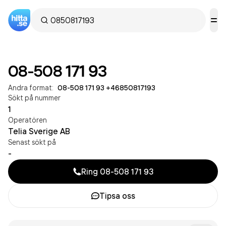
08-508 171 93
Andra format:
08-508 171 93
·
+46850817193
Sökt på nummer
1
Operatören
Telia Sverige AB
Senast sökt på
-
Ring
08-508 171 93
Tipsa oss