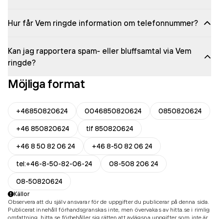
Hur får Vem ringde information om telefonnummer?
Kan jag rapportera spam- eller bluffsamtal via Vem
ringde?
Möjliga format
+46850820624
0046850820624
0850820624
+46 850820624
tlf 850820624
+46 8 50 82 06 24
+46 8-50 82 06 24
tel:+46-8-50-82-06-24
08-508 206 24
08-50820624
Källor
Observera att du själv ansvarar för de uppgifter du publicerar på denna sida.
Publicerat innehåll förhandsgranskas inte, men övervakas av hitta.se i rimlig
omfattning. hitta.se förbehåller sig rätten att avlägsna uppgifter som inte är