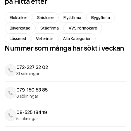
på Hitta efter
Elektriker
Snickare
Flyttfirma
Byggfirma
Bilverkstad
Städfirma
VVS rörmokare
Låssmed
Veterinär
Alla Kategorier
Nummer som många har sökt i veckan
072-227 32 02
31 sökningar
079-150 53 85
6 sökningar
08-525 184 19
5 sökningar