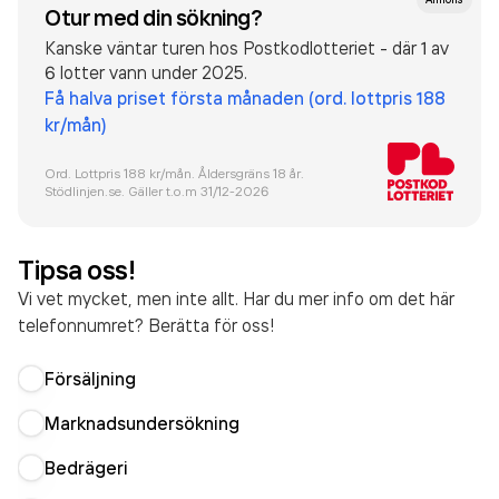
Otur med din sökning?
Kanske väntar turen hos Postkodlotteriet - där 1 av
6 lotter vann under 2025.
Få halva priset första månaden (ord. lottpris 188
kr/mån)
Ord. Lottpris 188 kr/mån. Åldersgräns 18 år.
Stödlinjen.se. Gäller t.o.m 31/12-
2026
Tipsa oss!
Vi vet mycket, men inte allt. Har du mer info om det här
telefonnumret? Berätta för oss!
Försäljning
Marknadsundersökning
Bedrägeri