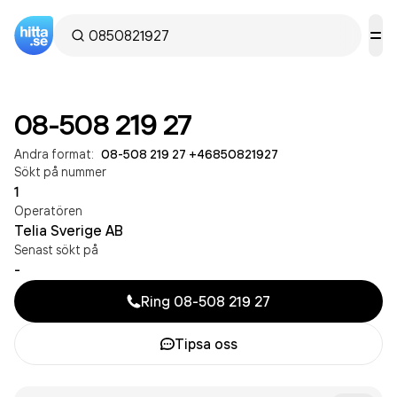
08-508 219 27
Andra format:
08-508 219 27
·
+46850821927
Sökt på nummer
1
Operatören
Telia Sverige AB
Senast sökt på
-
Ring
08-508 219 27
Tipsa oss