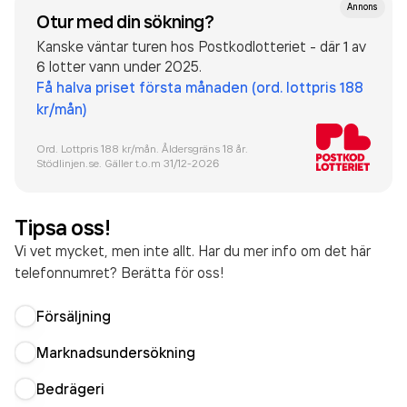
Annons
Otur med din sökning?
Kanske väntar turen hos Postkodlotteriet - där 1 av
6 lotter vann under 2025.
Få halva priset första månaden (ord. lottpris 188
kr/mån)
Ord. Lottpris 188 kr/mån. Åldersgräns 18 år.
Stödlinjen.se. Gäller t.o.m 31/12-
2026
Tipsa oss!
Vi vet mycket, men inte allt. Har du mer info om det här
telefonnumret? Berätta för oss!
Försäljning
Marknadsundersökning
Bedrägeri