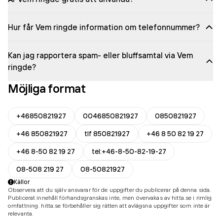
Hur får Vem ringde information om telefonnummer?
Kan jag rapportera spam- eller bluffsamtal via Vem
ringde?
Möjliga format
+46850821927
0046850821927
0850821927
+46 850821927
tlf 850821927
+46 8 50 82 19 27
+46 8-50 82 19 27
tel:+46-8-50-82-19-27
08-508 219 27
08-50821927
Källor
Observera att du själv ansvarar för de uppgifter du publicerar på denna sida.
Publicerat innehåll förhandsgranskas inte, men övervakas av hitta.se i rimlig
omfattning. hitta.se förbehåller sig rätten att avlägsna uppgifter som inte är
relevanta.