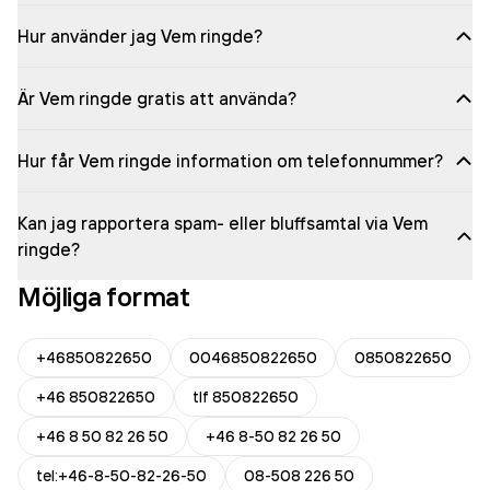
Hur använder jag Vem ringde?
Är Vem ringde gratis att använda?
Hur får Vem ringde information om telefonnummer?
Kan jag rapportera spam- eller bluffsamtal via Vem
ringde?
Möjliga format
+46850822650
0046850822650
0850822650
+46 850822650
tlf 850822650
+46 8 50 82 26 50
+46 8-50 82 26 50
tel:+46-8-50-82-26-50
08-508 226 50