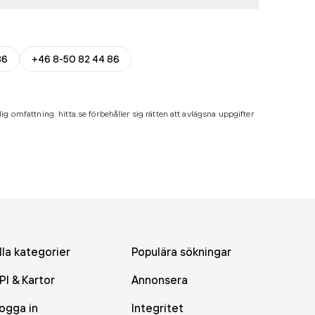
86
+46 8-50 82 44 86
ig omfattning. hitta.se förbehåller sig rätten att avlägsna uppgifter
lla kategorier
Populära sökningar
PI & Kartor
Annonsera
ogga in
Integritet