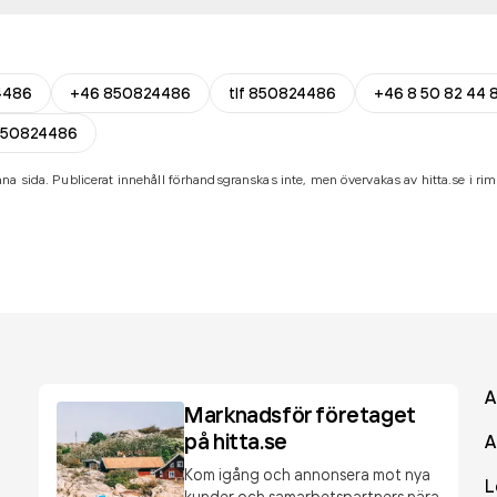
4486
+46 850824486
tlf 850824486
+46 8 50 82 44 
-50824486
na sida. Publicerat innehåll förhandsgranskas inte, men övervakas av hitta.se i riml
A
Marknadsför företaget
på hitta.se
A
Kom igång och annonsera mot nya
L
kunder och samarbetspartners nära