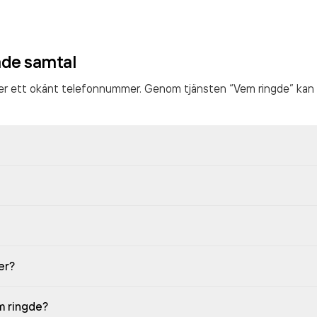
ade samtal
ter ett okänt telefonnummer. Genom tjänsten “Vem ringde” kan 
er?
em ringde?