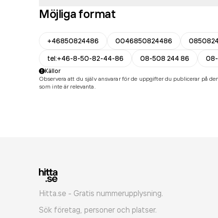
Möjliga format
+46850824486
0046850824486
085082
tel:+46-8-50-82-44-86
08-508 244 86
08
Källor
Observera att du själv ansvarar för de uppgifter du publicerar på den
som inte är relevanta.
Hitta.se - Gratis nummerupplysning.
Sök företag, personer och platser.