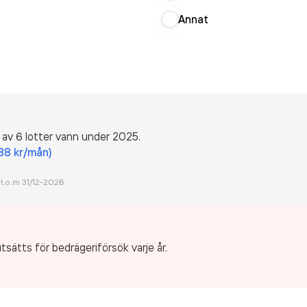
Annat
 av 6 lotter vann under 2025.
188 kr/mån)
 t.o.m 31/12-
2026
tsätts för bedrägeriförsök varje år.