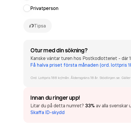
Privatperson
Tipsa
Otur med din sökning?
Kanske väntar turen hos Postkodlotteriet - där 1
Få halva priset första månaden (ord. lottpris 
Ord. Lottpris 188 kr/mån. Åldersgräns 18 år. Stödlinjen.se. Gäller
Innan du ringer upp!
Litar du på detta numret?
33%
av alla svenskar u
Skaffa ID-skydd