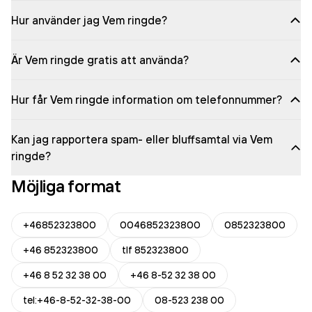
Hur använder jag Vem ringde?
Är Vem ringde gratis att använda?
Hur får Vem ringde information om telefonnummer?
Kan jag rapportera spam- eller bluffsamtal via Vem
ringde?
Möjliga format
+46852323800
0046852323800
0852323800
+46 852323800
tlf 852323800
+46 8 52 32 38 00
+46 8-52 32 38 00
tel:+46-8-52-32-38-00
08-523 238 00