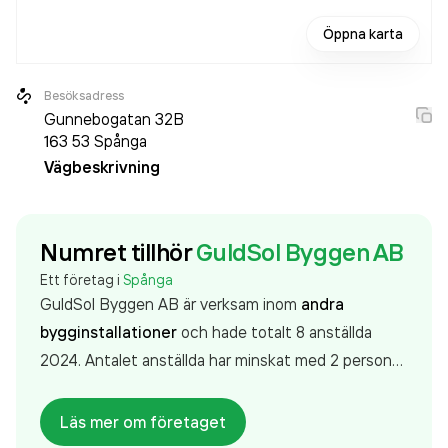
Öppna karta
Besöksadress
Gunnebogatan 32B
163 53
Spånga
Vägbeskrivning
Numret tillhör
GuldSol Byggen AB
Ett företag i
Spånga
GuldSol Byggen AB är verksam inom
andra
bygginstallationer
och hade totalt 8 anställda
2024. Antalet anställda har minskat med 2 personer
sedan 2023 då det jobbade 10 personer på
företaget. Bolaget är ett aktiebolag som varit aktivt
Läs mer om företaget
sedan 2020. GuldSol Byggen AB
omsatte