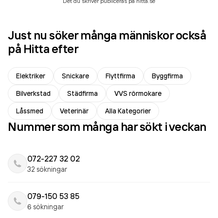
Det du skriver publiceras på hitta.se
Just nu söker många människor också
på Hitta efter
Elektriker
Snickare
Flyttfirma
Byggfirma
Bilverkstad
Städfirma
VVS rörmokare
Låssmed
Veterinär
Alla Kategorier
Nummer som många har sökt i veckan
072-227 32 02
32 sökningar
079-150 53 85
6 sökningar