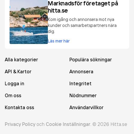
Marknadsför företaget på
hitta.se
Kom igång och annonsera mot nya
kunder och samarbetspartners nära
dig.
Läs mer här
Alla kategorier
Populära sökningar
API & Kartor
Annonsera
Logga in
Integritet
Om oss
Nödnummer
Kontakta oss
Användarvillkor
Privacy Policy
och
Cookie Inställningar
.
©
2026
Hitta.se