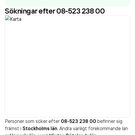
15 483 000,00 kr
senaste räkenskapsåret (2024).
Sökningar efter 08-523 238 00
Personer som söker efter
08-523 238 00
befinner sig
främst i
Stockholms län
. Andra vanligt förekommande län