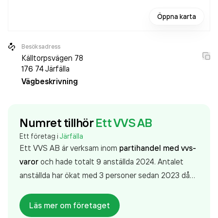
Öppna karta
Besöksadress
Källtorpsvägen 78
176 74
Järfälla
Vägbeskrivning
Numret tillhör
Ett VVS AB
Ett företag i
Järfälla
Ett VVS AB är verksam inom
partihandel med vvs-
varor
och hade totalt 9 anställda 2024. Antalet
anställda har ökat med 3 personer sedan 2023 då
det jobbade 6 personer på företaget. Bolaget är ett
aktiebolag som varit aktivt sedan 1994. Ett VVS AB
Läs mer om företaget
omsatte 14 378 000,00 kr
senaste räkenskapsåret