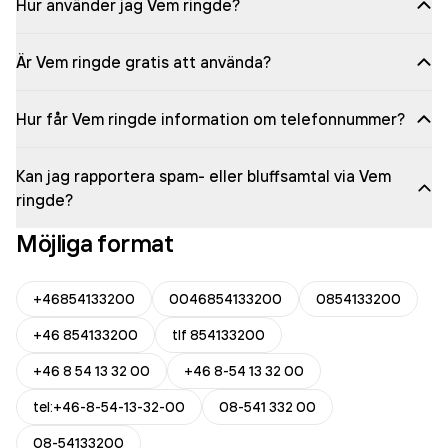
Hur använder jag Vem ringde?
Är Vem ringde gratis att använda?
Hur får Vem ringde information om telefonnummer?
Kan jag rapportera spam- eller bluffsamtal via Vem
ringde?
Möjliga format
+46854133200
0046854133200
0854133200
+46 854133200
tlf 854133200
+46 8 54 13 32 00
+46 8-54 13 32 00
tel:+46-8-54-13-32-00
08-541 332 00
08-54133200