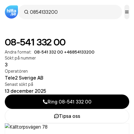
08-541 332 00
Andra format:
08-541 332 00
·
+46854133200
Sökt på nummer
3
Operatören
Tele2 Sverige AB
Senast sökt på
13 december 2025
Ring
08-541 332 00
Tipsa oss