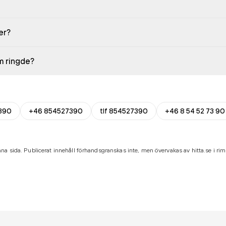
er?
em ringde?
390
+46 854527390
tlf 854527390
+46 8 54 52 73 90
na sida. Publicerat innehåll förhandsgranskas inte, men övervakas av hitta.se i riml