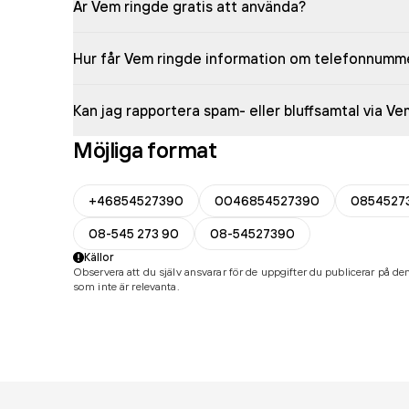
Är Vem ringde gratis att använda?
Hur får Vem ringde information om telefonnumm
Kan jag rapportera spam- eller bluffsamtal via V
Möjliga format
+46854527390
0046854527390
0854527
08-545 273 90
08-54527390
Källor
Observera att du själv ansvarar för de uppgifter du publicerar på den
som inte är relevanta.