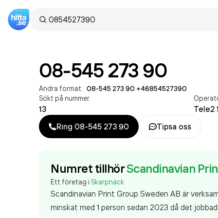
08-545 273 90
Andra format:
08-545 273 90
·
+46854527390
Sökt på nummer
Operat
13
Tele2 
Ring
08-545 273 90
Tipsa oss
Numret tillhör
Scandinavian Pri
Ett företag i
Skarpnäck
Scandinavian Print Group Sweden AB är verksa
minskat med 1 person sedan 2023 då det jobbade 