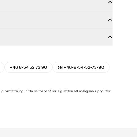
+46 8-54 52 73 90
tel:+46-8-54-52-73-90
ig omfattning. hitta.se förbehåller sig rätten att avlägsna uppgifter