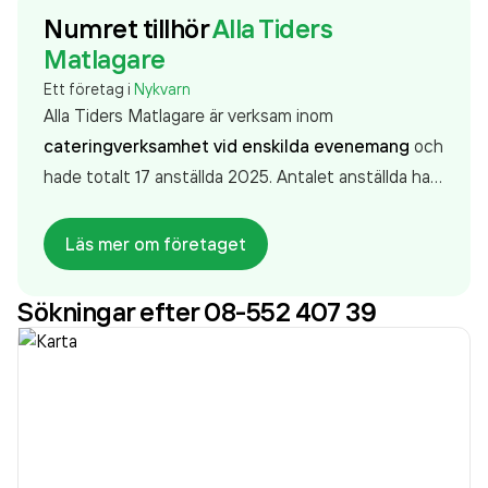
Numret tillhör
Alla Tiders
Matlagare
Ett företag i
Nykvarn
Alla Tiders Matlagare är verksam inom
cateringverksamhet vid enskilda evenemang
och
hade totalt 17 anställda 2025. Antalet anställda har
ökat med 1 person sedan 2024 då det jobbade 16
personer på företaget. Bolaget är ett aktiebolag
Läs mer om företaget
som varit aktivt sedan 1995. Alla Tiders Matlagare
omsatte 19 845 000,00 kr
senaste räkenskapsåret
Sökningar efter 08-552 407 39
(2025).