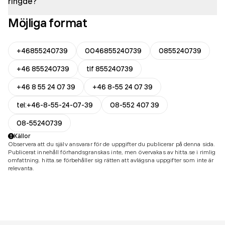
ringde?
Möjliga format
+46855240739
0046855240739
0855240739
+46 855240739
tlf 855240739
+46 8 55 24 07 39
+46 8-55 24 07 39
tel:+46-8-55-24-07-39
08-552 407 39
08-55240739
Källor
Observera att du själv ansvarar för de uppgifter du publicerar på denna sida.
Publicerat innehåll förhandsgranskas inte, men övervakas av hitta.se i rimlig
omfattning. hitta.se förbehåller sig rätten att avlägsna uppgifter som inte är
relevanta.