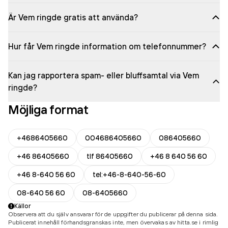
Är Vem ringde gratis att använda?
Hur får Vem ringde information om telefonnummer?
Kan jag rapportera spam- eller bluffsamtal via Vem
ringde?
Möjliga format
+4686405660
004686405660
086405660
+46 86405660
tlf 86405660
+46 8 640 56 60
+46 8-640 56 60
tel:+46-8-640-56-60
08-640 56 60
08-6405660
Källor
Observera att du själv ansvarar för de uppgifter du publicerar på denna sida.
Publicerat innehåll förhandsgranskas inte, men övervakas av hitta.se i rimlig