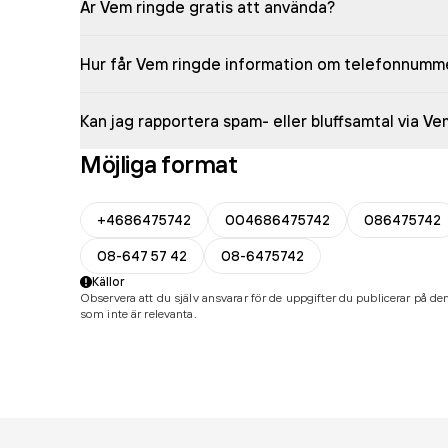
Är Vem ringde gratis att använda?
Hur får Vem ringde information om telefonnumm
Kan jag rapportera spam- eller bluffsamtal via V
Möjliga format
+4686475742
004686475742
086475742
08-647 57 42
08-6475742
Källor
Observera att du själv ansvarar för de uppgifter du publicerar på den
som inte är relevanta.