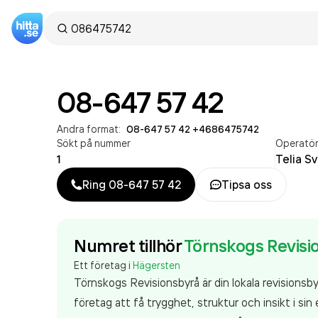
08-647 57 42
Andra format:
08-647 57 42
·
+4686475742
Sökt på nummer
Operatö
1
Telia S
Ring
08-647 57 42
Tipsa oss
Numret tillhör
Törnskogs Revisi
Ett företag i
Hägersten
Törnskogs Revisionsbyrå är din lokala revisionsbyr
företag att få trygghet, struktur och insikt i s