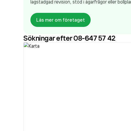
lagstadgad revision, stöd i ägarfrågor eller bollpl
och hållbara affärer. Kontakta Björn så berättar v
Läs mer om företaget
Sökningar efter 08-647 57 42