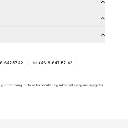
8-647 57 42
tel:+46-8-647-57-42
ig omfattning. hitta.se förbehåller sig rätten att avlägsna uppgifter