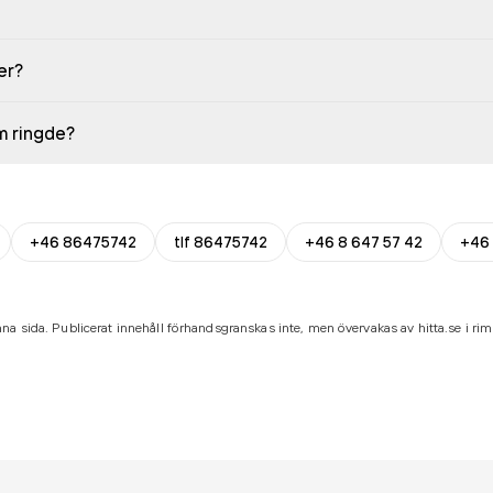
er?
em ringde?
+46 86475742
tlf 86475742
+46 8 647 57 42
+46 
na sida. Publicerat innehåll förhandsgranskas inte, men övervakas av hitta.se i riml