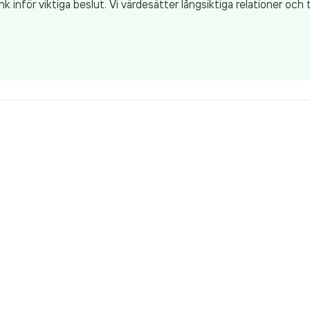
ank inför viktiga beslut. Vi värdesätter långsiktiga relationer oc
i mer om hur vi kan stötta just ditt företag.