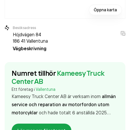
Öppna karta
Besöksadress
Höjdvägen 84
186 41
Vallentuna
Vägbeskrivning
Numret tillhör
Kameesy Truck
Center AB
Ett företag i
Vallentuna
Kameesy Truck Center AB är verksam inom
allmän
service och reparation av motorfordon utom
motorcyklar
och hade totalt 6 anställda 2025.
Antalet anställda är oförändrat sedan året innan.
Bolaget är ett aktiebolag som varit aktivt sedan