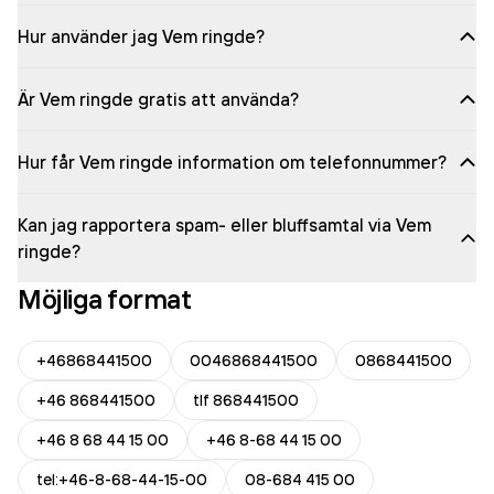
Hur använder jag Vem ringde?
Är Vem ringde gratis att använda?
Hur får Vem ringde information om telefonnummer?
Kan jag rapportera spam- eller bluffsamtal via Vem
ringde?
Möjliga format
+46868441500
0046868441500
0868441500
+46 868441500
tlf 868441500
+46 8 68 44 15 00
+46 8-68 44 15 00
tel:+46-8-68-44-15-00
08-684 415 00