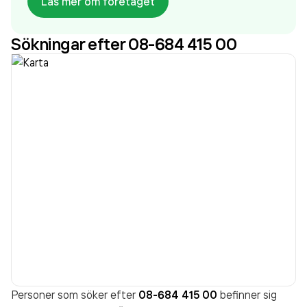
Läs mer om företaget
2012. Kameesy Truck Center AB
omsatte
6 107 000,00 kr
senaste räkenskapsåret (2025).
Sökningar efter 08-684 415 00
Personer som söker efter
08-684 415 00
befinner sig