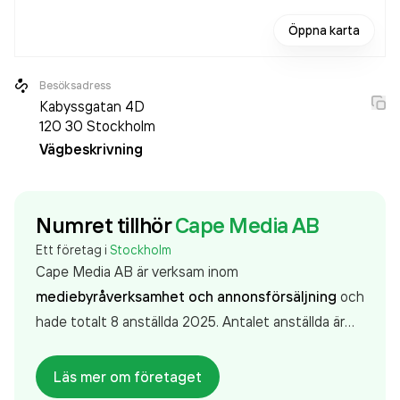
Öppna karta
Besöksadress
Kabyssgatan 4D
120 30
Stockholm
Vägbeskrivning
Numret tillhör
Cape Media AB
Ett företag i
Stockholm
Cape Media AB är verksam inom
mediebyråverksamhet och annonsförsäljning
och
hade totalt 8 anställda 2025. Antalet anställda är
oförändrat sedan året innan. Bolaget är ett
aktiebolag som varit aktivt sedan 1990. Cape Media
Läs mer om företaget
AB
omsatte 11 295 000,00 kr
senaste