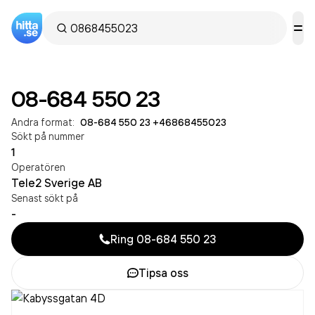
08-684 550 23
Andra format:
08-684 550 23
·
+46868455023
Sökt på nummer
1
Operatören
Tele2 Sverige AB
Senast sökt på
-
Ring
08-684 550 23
Tipsa oss