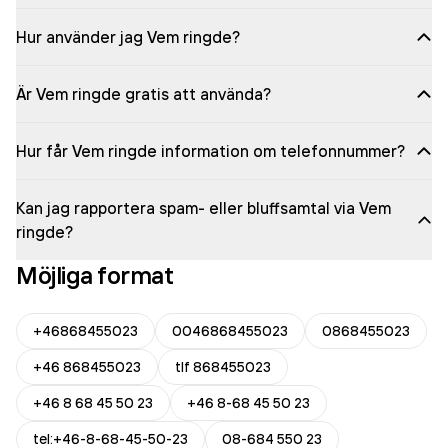
Hur använder jag Vem ringde?
Är Vem ringde gratis att använda?
Hur får Vem ringde information om telefonnummer?
Kan jag rapportera spam- eller bluffsamtal via Vem
ringde?
Möjliga format
+46868455023
0046868455023
0868455023
+46 868455023
tlf 868455023
+46 8 68 45 50 23
+46 8-68 45 50 23
tel:+46-8-68-45-50-23
08-684 550 23