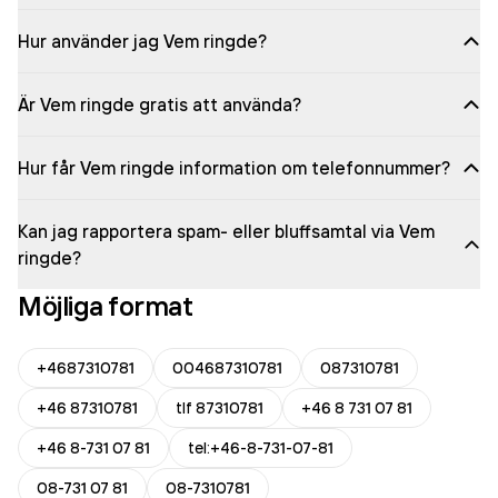
Hur använder jag Vem ringde?
Är Vem ringde gratis att använda?
Hur får Vem ringde information om telefonnummer?
Kan jag rapportera spam- eller bluffsamtal via Vem
ringde?
Möjliga format
+4687310781
004687310781
087310781
+46 87310781
tlf 87310781
+46 8 731 07 81
+46 8-731 07 81
tel:+46-8-731-07-81
08-731 07 81
08-7310781