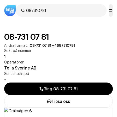
08-731 07 81
Andra format:
08-731 07 81
·
+4687310781
Sökt på nummer
1
Operatören
Telia Sverige AB
Senast sökt på
-
Ring
08-731 07 81
Tipsa oss