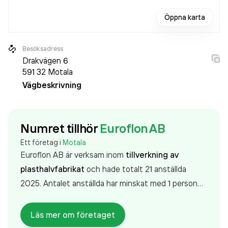
Öppna karta
Besöksadress
Drakvägen 6
591 32
Motala
Vägbeskrivning
Numret tillhör
Euroflon AB
Ett företag i
Motala
Euroflon AB är verksam inom
tillverkning av
plasthalvfabrikat
och hade totalt 21 anställda
2025. Antalet anställda har minskat med 1 person
sedan 2024 då det jobbade 22 personer på
företaget. Bolaget är ett aktiebolag som varit aktivt
Läs mer om företaget
sedan 1994. Euroflon AB
omsatte