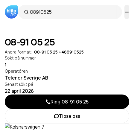
08-91 05 25
Andra format:
08-91 05 25
·
+468910525
Sökt på nummer
1
Operatören
Telenor Sverige AB
Senast sökt på
22 april 2026
Ring
08-91 05 25
Tipsa oss