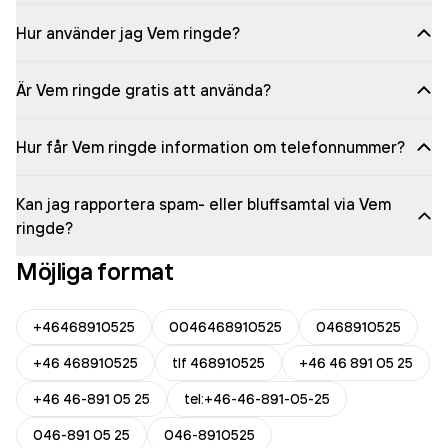
Hur använder jag Vem ringde?
Är Vem ringde gratis att använda?
Hur får Vem ringde information om telefonnummer?
Kan jag rapportera spam- eller bluffsamtal via Vem
ringde?
Möjliga format
+46468910525
0046468910525
0468910525
+46 468910525
tlf 468910525
+46 46 891 05 25
+46 46-891 05 25
tel:+46-46-891-05-25
046-891 05 25
046-8910525