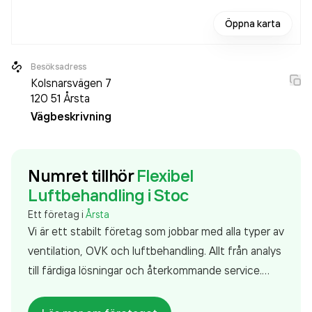
Öppna karta
Besöksadress
Kolsnarsvägen 7
120 51
Årsta
Vägbeskrivning
Numret tillhör
Flexibel
Luftbehandling i Stoc
Ett företag i
Årsta
Vi är ett stabilt företag som jobbar med alla typer av
ventilation, OVK och luftbehandling. Allt från analys
till färdiga lösningar och återkommande service.
Våra uppdragsgivare finns över hela Stockholm,
Stor-Stockholm och Mälardalen. Välkommen att