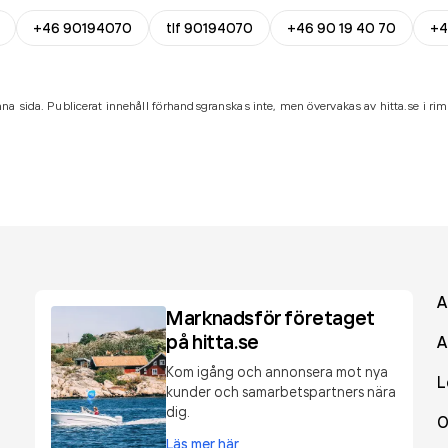
+46 90194070
tlf 90194070
+46 90 19 40 70
+4
na sida. Publicerat innehåll förhandsgranskas inte, men övervakas av hitta.se i riml
A
Marknadsför företaget
på hitta.se
A
Kom igång och annonsera mot nya
L
kunder och samarbetspartners nära
dig.
O
Läs mer här