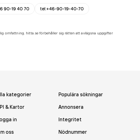
6 90-19 40 70
tel:+46-90-19-40-70
ig omfattning. hitta.se förbehåller sig rätten att avlägsna uppgifter
lla kategorier
Populära sökningar
PI & Kartor
Annonsera
ogga in
Integritet
m oss
Nödnummer