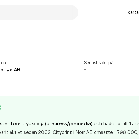
Karta
ren
Senast sökt på
verige AB
-
B
nster före tryckning (prepress/premedia)
och hade totalt 1 ans
varit aktivt sedan 2002. Cityprint i Norr AB
omsatte 1 796 000