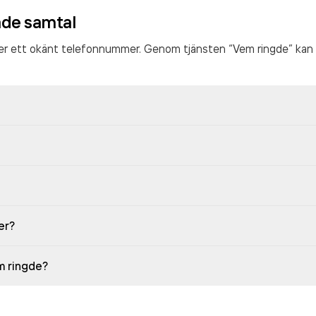
ade samtal
ter ett okänt telefonnummer. Genom tjänsten “Vem ringde” kan 
er?
em ringde?