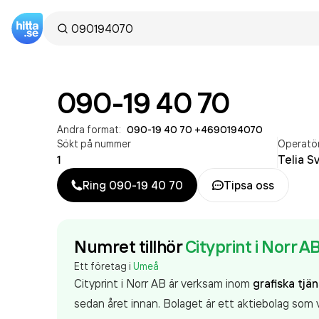
090-19 40 70
Andra format:
090-19 40 70
·
+4690194070
Sökt på nummer
Operatö
1
Telia S
Ring
090-19 40 70
Tipsa oss
Numret tillhör
Cityprint i Norr A
Ett företag i
Umeå
Cityprint i Norr AB är verksam inom
grafiska tjä
sedan året innan. Bolaget är ett aktiebolag som 