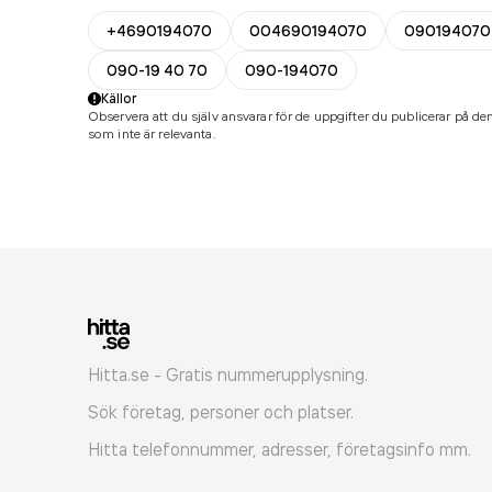
+4690194070
004690194070
090194070
090-19 40 70
090-194070
Källor
Observera att du själv ansvarar för de uppgifter du publicerar på den
som inte är relevanta.
Hitta.se - Gratis nummerupplysning.
Sök företag, personer och platser.
Hitta telefonnummer, adresser, företagsinfo mm.