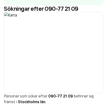
senaste räkenskapsåret (2025).
Sökningar efter 090-77 21 09
Personer som söker efter
090-77 21 09
befinner sig
främst i
Stockholms län
.