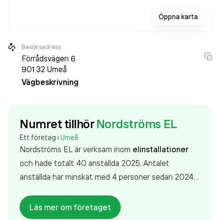
Öppna karta
Besöksadress
Förrådsvägen 6
901 32
Umeå
Vägbeskrivning
Numret tillhör
Nordströms EL
Ett företag i
Umeå
Nordströms EL är verksam inom
elinstallationer
och hade totalt 40 anställda 2025. Antalet
anställda har minskat med 4 personer sedan 2024
då det jobbade 44 personer på företaget. Bolaget
är ett aktiebolag som varit aktivt sedan 1972.
Läs mer om företaget
Nordströms EL
omsatte 90 897 000,00 kr