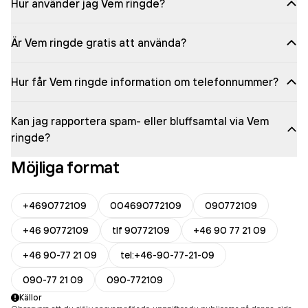
Hur använder jag Vem ringde?
Är Vem ringde gratis att använda?
Hur får Vem ringde information om telefonnummer?
Kan jag rapportera spam- eller bluffsamtal via Vem
ringde?
Möjliga format
+4690772109
004690772109
090772109
+46 90772109
tlf 90772109
+46 90 77 21 09
+46 90-77 21 09
tel:+46-90-77-21-09
090-77 21 09
090-772109
Källor