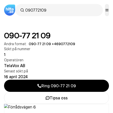
090-77 21 09
Andra format:
090-77 21 09
·
+4690772109
Sökt på nummer
1
Operatören
TelaVox AB
Senast sökt på
16 april 2024
Ring
090-77 21 09
Tipsa oss