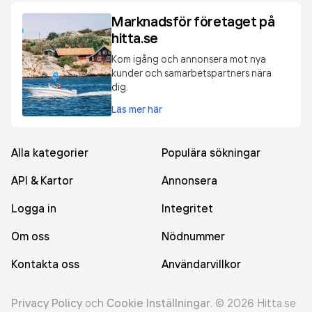
Marknadsför företaget på
hitta.se
Kom igång och annonsera mot nya
kunder och samarbetspartners nära
dig.
Läs mer här
Alla kategorier
Populära sökningar
API & Kartor
Annonsera
Logga in
Integritet
Om oss
Nödnummer
Kontakta oss
Användarvillkor
Privacy Policy
och
Cookie Inställningar
.
©
2026
Hitta.se