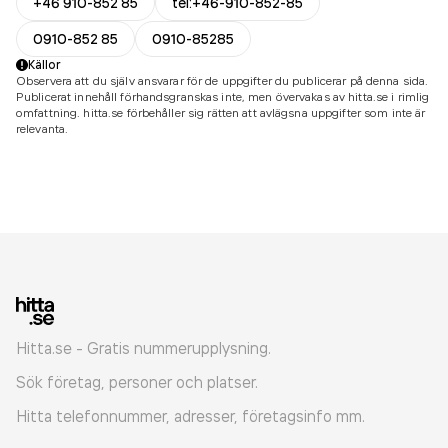
+46 910-852 85
tel:+46-910-852-85
0910-852 85
0910-85285
Källor
Observera att du själv ansvarar för de uppgifter du publicerar på denna sida.
Publicerat innehåll förhandsgranskas inte, men övervakas av hitta.se i rimlig
omfattning. hitta.se förbehåller sig rätten att avlägsna uppgifter som inte är
relevanta.
Hitta.se - Gratis nummerupplysning.
Sök företag, personer och platser.
Hitta telefonnummer, adresser, företagsinfo mm.