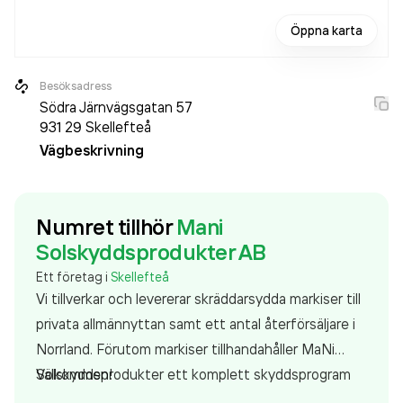
Öppna karta
Besöksadress
Södra Järnvägsgatan 57
931 29
Skellefteå
Vägbeskrivning
Numret tillhör
Mani
Solskyddsprodukter AB
Ett företag i
Skellefteå
Vi tillverkar och levererar skräddarsydda markiser till
privata allmännyttan samt ett antal återförsäljare i
Norrland. Förutom markiser tillhandahåller MaNi
Solskyddsprodukter ett komplett skyddsprogram
Välkommen!
från proffsiga leverantörer.