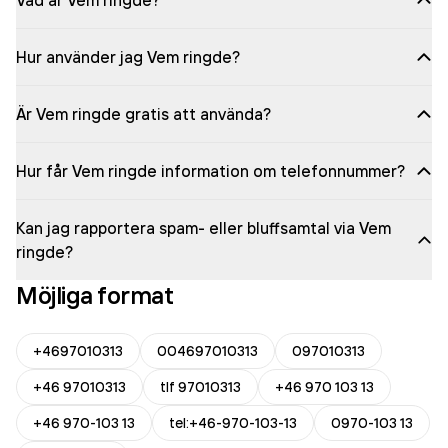
Vad är Vem ringde?
Hur använder jag Vem ringde?
Är Vem ringde gratis att använda?
Hur får Vem ringde information om telefonnummer?
Kan jag rapportera spam- eller bluffsamtal via Vem
ringde?
Möjliga format
+4697010313
004697010313
097010313
+46 97010313
tlf 97010313
+46 970 103 13
+46 970-103 13
tel:+46-970-103-13
0970-103 13