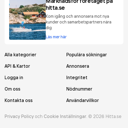
Marknadsför företaget på
hitta.se
Kom igång och annonsera mot nya
kunder och samarbetspartners nära
dig.
Läs mer här
Alla kategorier
Populära sökningar
API & Kartor
Annonsera
Logga in
Integritet
Om oss
Nödnummer
Kontakta oss
Användarvillkor
Privacy Policy
och
Cookie Inställningar
.
©
2026
Hitta.se