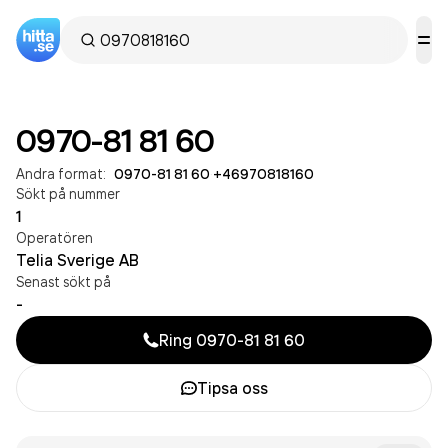
0970-81 81 60
Andra format:
0970-81 81 60
·
+46970818160
Sökt på nummer
1
Operatören
Telia Sverige AB
Senast sökt på
-
Ring
0970-81 81 60
Tipsa oss