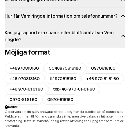
Hur får Vem ringde information om telefonnummer?
Kan jag rapportera spam- eller bluffsamtal via Vem
ringde?
Möjliga format
+46970818160
0046970818160
0970818160
+46 970818160
tlf 970818160
+46 970 81 81 60
+46 970-81 81 60
tel:+46-970-81-81-60
0970-81 81 60
0970-818160
Källor
Observera att du själv ansvarar för de uppgifter du publicerar på denna sida.
Publicerat innehåll förhandsgranskas inte, men övervakas av hitta.se i rimlig
omfattning. hitta.se förbehåller sig rätten att avlägsna uppgifter som inte är
relevanta.