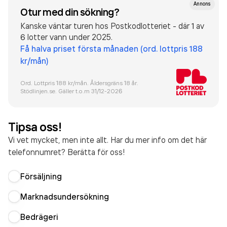
Annons
Otur med din sökning?
Kanske väntar turen hos Postkodlotteriet - där 1 av
6 lotter vann under 2025.
Få halva priset första månaden (ord. lottpris 188
kr/mån)
Ord. Lottpris 188 kr/mån. Åldersgräns 18 år.
Stödlinjen.se. Gäller t.o.m 31/12-
2026
Tipsa oss!
Vi vet mycket, men inte allt. Har du mer info om det här
telefonnumret? Berätta för oss!
Försäljning
Marknadsundersökning
Bedrägeri