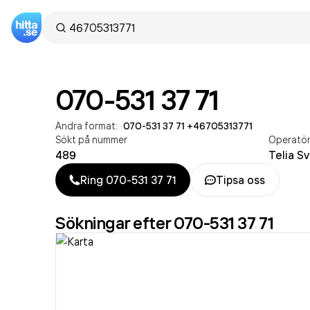
070-531 37 71
Andra format:
070-531 37 71
·
+46705313771
Sökt på nummer
Operatö
489
Telia S
Ring
070-531 37 71
Tipsa oss
Sökningar efter 070-531 37 71