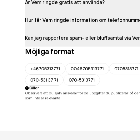
Är Vem ringde gratis att använda?
Hur får Vem ringde information om telefonnumm
Kan jag rapportera spam- eller bluffsamtal via V
Möjliga format
+46705313771
0046705313771
0705313771
070-531 37 71
070-5313771
Källor
Observera att du själv ansvarar för de uppgifter du publicerar på den
som inte är relevanta.