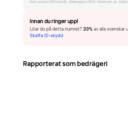
Ord. Lottpris 188 kr/mån. Åldersgräns 18 år. Stödlinjen.se. Gäller
Innan du ringer upp!
Litar du på detta numret?
33%
av alla svenskar u
Skaffa ID-skydd
Rapporterat som
bedrägeri