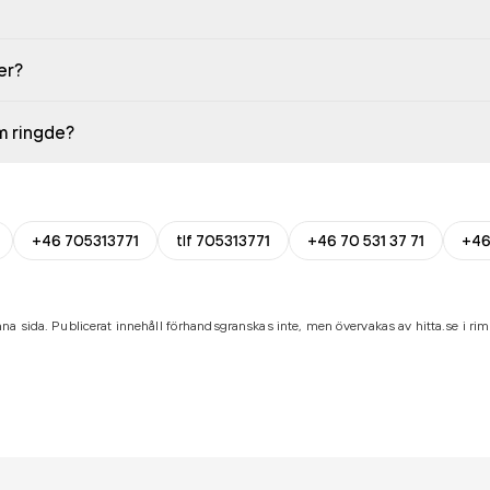
er?
em ringde?
+46 705313771
tlf 705313771
+46 70 531 37 71
+46
na sida. Publicerat innehåll förhandsgranskas inte, men övervakas av hitta.se i riml