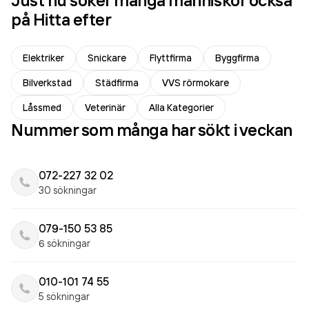
Just nu söker många människor också
på Hitta efter
Elektriker
Snickare
Flyttfirma
Byggfirma
Bilverkstad
Städfirma
VVS rörmokare
Låssmed
Veterinär
Alla Kategorier
Nummer som många har sökt i veckan
072-227 32 02
30 sökningar
079-150 53 85
6 sökningar
010-101 74 55
5 sökningar