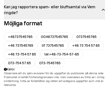
Kan jag rapportera spam- eller bluffsamtal via Vem
ringde?
Möjliga format
+46737545765
0046737545765
0737545765
+46 737545765
tlf 737545765
+46 73 754 57 65
+46 73-754 57 65
tel:+46-73-754-57-65
073-754 57 65
073-7545765
Källor
Observera att du själv ansvarar för de uppgifter du publicerar på denna sida.
Publicerat innehåll förhandsgranskas inte, men övervakas av hitta.se i rimlig
omfattning. hitta.se förbehåller sig rätten att avlägsna uppgifter som inte är
relevanta.