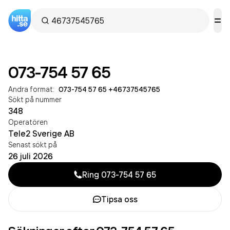
073-754 57 65
Andra format:
073-754 57 65
·
+46737545765
Sökt på nummer
348
Operatören
Tele2 Sverige AB
Senast sökt på
26 juli 2026
Ring
073-754 57 65
Tipsa oss