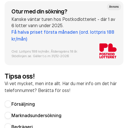
Annons
Otur med din sökning?
Kanske väntar turen hos Postkodlotteriet - där 1 av
6 lotter vann under 2025.
Få halva priset första månaden (ord. lottpris 188
kr/mån)
Ord. Lottpris 188 kr/mån. Åldersgräns 18 år.
Stödlinjen.se. Gäller t.o.m 31/12-
2026
Tipsa oss!
Vi vet mycket, men inte allt. Har du mer info om det här
telefonnumret? Berätta för oss!
Försäljning
Marknadsundersökning
Bedrägeri