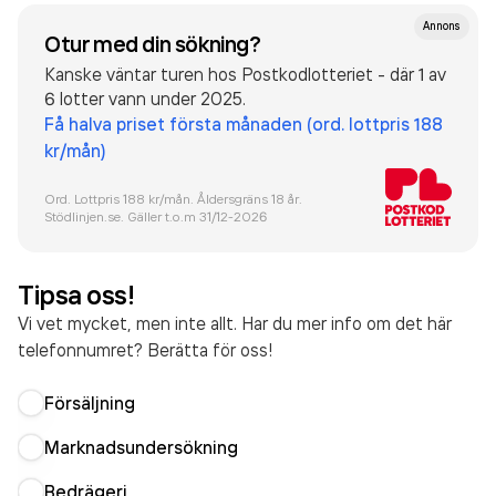
Annons
Otur med din sökning?
Kanske väntar turen hos Postkodlotteriet - där 1 av
6 lotter vann under 2025.
Få halva priset första månaden (ord. lottpris 188
kr/mån)
Ord. Lottpris 188 kr/mån. Åldersgräns 18 år.
Stödlinjen.se. Gäller t.o.m 31/12-
2026
Tipsa oss!
Vi vet mycket, men inte allt. Har du mer info om det här
telefonnumret? Berätta för oss!
Försäljning
Marknadsundersökning
Bedrägeri