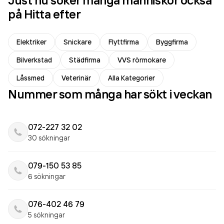
Just nu söker många människor också
på Hitta efter
Elektriker
Snickare
Flyttfirma
Byggfirma
Bilverkstad
Städfirma
VVS rörmokare
Låssmed
Veterinär
Alla Kategorier
Nummer som många har sökt i veckan
072-227 32 02
30 sökningar
079-150 53 85
6 sökningar
076-402 46 79
5 sökningar