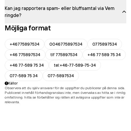
Kan jag rapportera spam- eller bluffsamtal via Vem
ringde?
Möjliga format
+46775897534
0046775897534
0775897534
+46 775897534
tlf 775897534
+46 77 589 75 34
+46 77-589 75 34
tel:+46-77-589-75-34
077-589 75 34
077-5897534
Källor
Observera att du själv ansvarar för de uppgifter du publicerar på denna sida.
Publicerat innehåll förhandsgranskas inte, men övervakas av hitta.se i rimlig
omfattning. hitta.se förbehåller sig rätten att avlägsna uppgifter som inte är
relevanta.