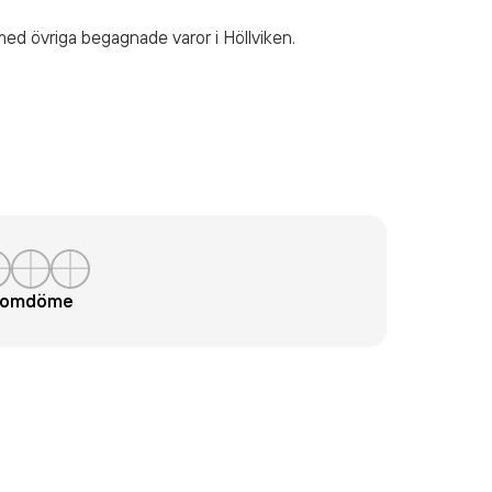
med övriga begagnade varor
i Höllviken.
t omdöme