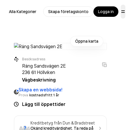
Alla Kategorier
Skapa företagskonto
Logga in
Öppna karta
Besöksadress
Räng Sandsvägen 2E
236 61
Höllviken
Vägbeskrivning
Skapa en webbsida!
Prova
kostnadsfritt 1 år
Lägg till öppettider
Kreditbetyg från Dun & Bradstreet
Okänd kreditvärdighet. Ta reda på