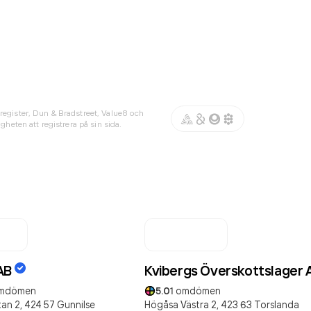
register, Dun & Bradstreet, Value8 och
gheten att registrera på sin sida.
AB
Kvibergs Överskottslager 
mdömen
5.0
1
omdömen
an 2,
424 57
Gunnilse
Högåsa Västra 2,
423 63
Torslanda