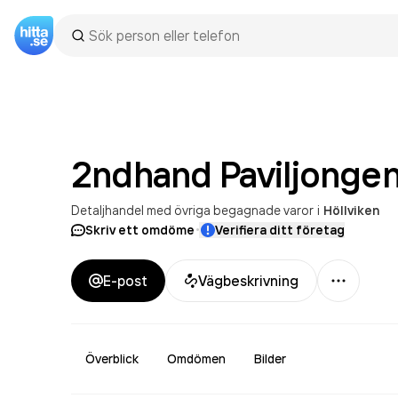
2ndhand
Paviljonge
Detaljhandel med övriga begagnade varor
i
Höllviken
·
Skriv ett omdöme
Verifiera ditt företag
Mer
E-post
Vägbeskrivning
Överblick
Omdömen
Bilder