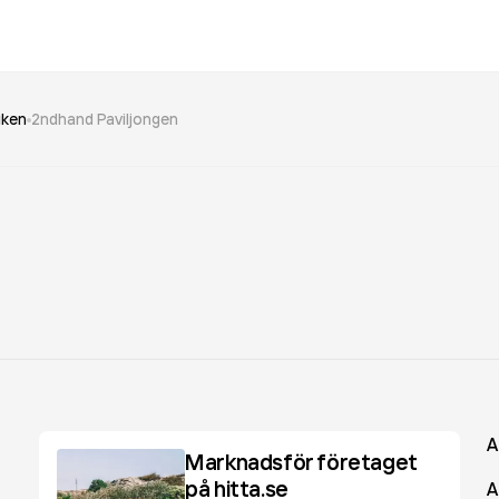
iken
2ndhand Paviljongen
A
Marknadsför företaget
på hitta.se
A