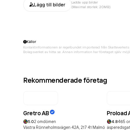
Ladda upp bilder
Lägg till bilder
(Maximal storlek: 20MB)
Källor
Kontaktinformationen är regelbundet importerad från Skatteverkets 
Bolagsverket av hitta.se. Annan information har företaget själv möjli
Rekommenderade företag
Gretro AB
Proload 
5.0
2
omdömen
4.8
465
o
Västra Rönneholmsvägen 42A,
217 41
Malmö
äsperedsgat