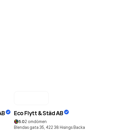
AB
Eco Flytt & Städ AB
5.0
2
omdömen
Blendas gata 35,
422 38
Hisings Backa