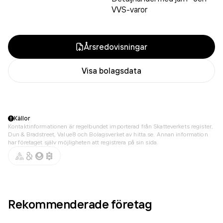
VVS-varor
Årsredovisningar
Visa bolagsdata
Källor
Kontaktinformationen är regelbundet importerad från Skatteverkets register,
Dun & Bradstreet, Value8 och Bolagsverket av hitta.se. Annan information
har företaget själv möjligheten att registrera på sin sida.
Rekommenderade företag