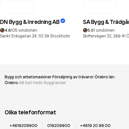
DN Bygg & Inredning AB
SA Bygg & Trädgå
4.6
105
omdömen
5.0
1
omdömen
Sankt Eriksgatan 24,
112 39
Stockholm
Skiffervägen 32,
269 41
Ö
Bygg och arbetsmaskiner
Försäljning av trävaror
Örebro län
Örebro
AB Karl Hedin Bygghandel
Olika telefonformat
+4619209900
019209900
+4619 20 99 00