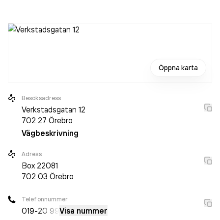
personer sedan 2023 då det jobbade 495 personer på
företaget. Bolaget är ett aktiebolag som varit aktivt sedan
1972. AB Karl Hedin Bygghandel
omsatte
3 139 530 000,00 kr
senaste räkenskapsåret (2024).
Öppna karta
Besöksadress
Verkstadsgatan 12
702 27
Örebro
Vägbeskrivning
Adress
Box
22081
702 03
Örebro
Telefonnummer
019-
20 99
Visa nummer