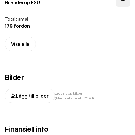
Brenderup FSU
Totalt antal
179 fordon
Visa alla
Bilder
Ladda upp bilder
Lägg till bilder
(Maximal storlek: 20MB)
Finansiell info