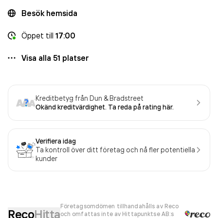
Besök hemsida
Öppet
till
17:00
Visa alla
51
platser
Kreditbetyg från Dun & Bradstreet
Okänd kreditvärdighet. Ta reda på rating här.
Verifiera idag
Ta kontroll över ditt företag och nå fler potentiella
kunder
Företagsomdömen tillhandahålls av Reco
Reco
Hitta
och omfattas inte av Hittapunktse AB:s