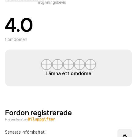
utgivningsbevis
4.0
1
omdömen
Lämna ett omdöme
Fordon registrerade
Presenterat av
Senaste införskaffat