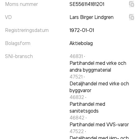
Moms nummer
SE556114181201
VD
Lars Birger Lindgren
Registreringsdatum
1972-01-01
Bolagsform
Aktiebolag
SNI-bransch
46831
·
Partihandel med virke och
andra byggmaterial
47521
·
Detaljhandel med virke och
byggvaror
46832
·
Partihandel med
sanitetsgods
46842
·
Partihandel med VVS-varor
47522
·
Detaljhandel med järn- och