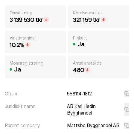
Omsättning
Rörelseresultat
3 139 530 tkr
321 159 tkr
Vinstmarginal
F-skatt
Ja
10.2%
Momsregistrering
Antal anställda
Ja
480
Org.nr.
556114-1812
Juridiskt namn
AB Karl Hedin
Bygghandel
Parent company
Mattsbo Bygghandel AB