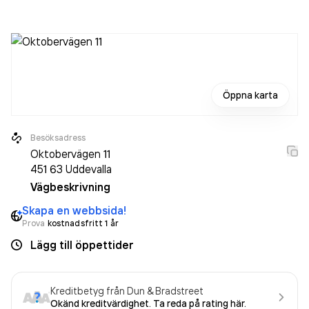
sedan året innan. Bolaget är ett aktiebolag som varit aktivt
sedan 2022. AB Thomas Nelson
omsatte 416 000,00 kr
senaste räkenskapsåret (2025).
Öppna karta
Besöksadress
Oktobervägen 11
451 63
Uddevalla
Vägbeskrivning
Skapa en webbsida!
Prova
kostnadsfritt 1 år
Lägg till öppettider
Kreditbetyg från Dun & Bradstreet
Okänd kreditvärdighet. Ta reda på rating här.