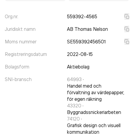
Org.nr.
559392-4565
Juridiskt namn
AB Thomas Nelson
Moms nummer
SE559392456501
Registreringsdatum
2022-08-15
Bolagsform
Aktiebolag
SNI-bransch
64993
·
Handel med och
förvaltning av värdepapper,
för egen räkning
43320
·
Byggnadssnickeriarbeten
74120
·
Grafisk design och visuell
kommunikation