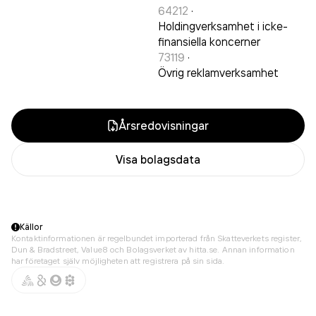
64212
·
Holdingverksamhet i icke-
finansiella koncerner
73119
·
Övrig reklamverksamhet
Årsredovisningar
Visa bolagsdata
Källor
Kontaktinformationen är regelbundet importerad från Skatteverkets register,
Dun & Bradstreet, Value8 och Bolagsverket av hitta.se. Annan information
har företaget själv möjligheten att registrera på sin sida.