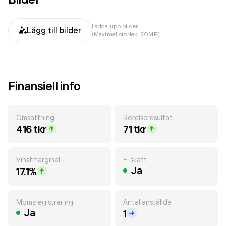
Ladda upp bilder
Lägg till bilder
(Maximal storlek: 20MB)
Finansiell info
Omsättning
Rörelseresultat
416 tkr
71 tkr
Vinstmarginal
F-skatt
Ja
17.1%
Momsregistrering
Antal anställda
Ja
1