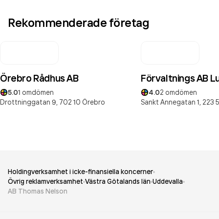
Rekommenderade företag
Örebro Rådhus AB
Förvaltnings AB 
5.0
1
omdömen
4.0
2
omdömen
Drottninggatan 9,
702 10
Örebro
Sankt Annegatan 1,
223 
Holdingverksamhet i icke-finansiella koncerner
Övrig reklamverksamhet
Västra Götalands län
Uddevalla
AB Thomas Nelson