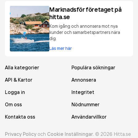
Marknadsför företaget på
hitta.se
Kom igång och annonsera mot nya
kunder och samarbetspartners nära
dig.
Läs mer här
Alla kategorier
Populära sökningar
API & Kartor
Annonsera
Logga in
Integritet
Om oss
Nödnummer
Kontakta oss
Användarvillkor
Privacy Policy
och
Cookie Inställningar
.
©
2026
Hitta.se