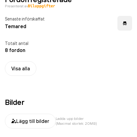
Presenterat av
Senaste införskaffat
Temared
Totalt antal
8 fordon
Visa alla
Bilder
Ladda upp bilder
Lägg till bilder
(Maximal storlek: 20MB)