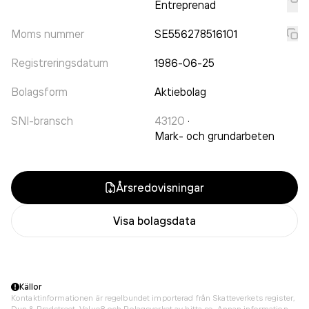
Entreprenad
Moms nummer
SE556278516101
Registreringsdatum
1986-06-25
Bolagsform
Aktiebolag
SNI-bransch
43120
·
Mark- och grundarbeten
Årsredovisningar
Visa bolagsdata
Källor
Kontaktinformationen är regelbundet importerad från Skatteverkets register,
Dun & Bradstreet, Value8 och Bolagsverket av hitta.se. Annan information