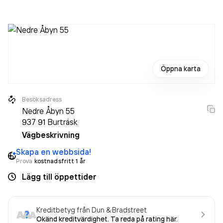
aktiebolag som varit aktivt sedan 1986. AB Wikstén
Entreprenad
omsatte 1 108 000,00 kr
senaste
räkenskapsåret (2025).
Öppna karta
Besöksadress
Nedre Åbyn 55
937 91
Burträsk
Vägbeskrivning
Skapa en webbsida!
Prova
kostnadsfritt 1 år
Lägg till öppettider
Kreditbetyg från Dun & Bradstreet
Okänd kreditvärdighet. Ta reda på rating här.