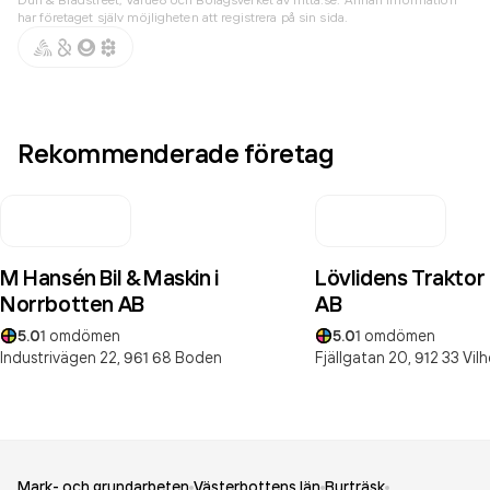
har företaget själv möjligheten att registrera på sin sida.
Rekommenderade företag
M Hansén Bil & Maskin i
Lövlidens Traktor
Norrbotten AB
AB
5.0
1
omdömen
5.0
1
omdömen
Industrivägen 22,
961 68
Boden
Fjällgatan 20,
912 33
Vil
Mark- och grundarbeten
Västerbottens län
Burträsk