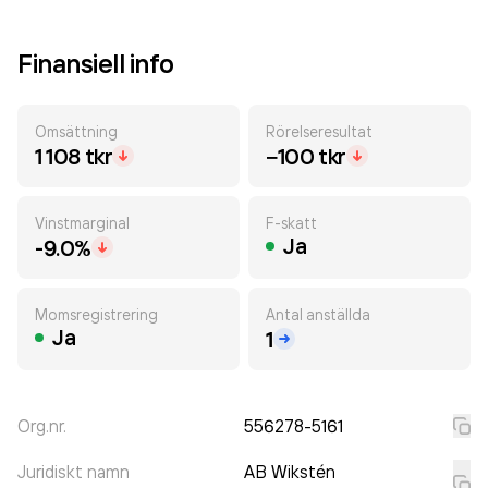
Finansiell info
Omsättning
Rörelseresultat
1 108 tkr
−100 tkr
Vinstmarginal
F-skatt
Ja
-9.0%
Momsregistrering
Antal anställda
Ja
1
Org.nr.
556278-5161
Juridiskt namn
AB Wikstén