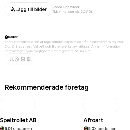
Ladda upp bilder
Lägg till bilder
(Maximal storlek: 20MB)
Källor
Kontaktinformationen är regelbundet importerad från Skatteverkets register,
Dun & Bradstreet, Value8 och Bolagsverket av hitta.se. Annan information
har företaget själv möjligheten att registrera på sin sida.
Rekommenderade företag
Speltrollet AB
Afroart
5.0
1
omdömen
5.0
3
omdömen