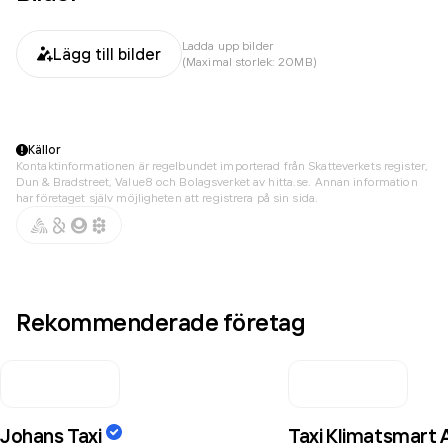
Ladda upp bilder
Lägg till bilder
(Maximal storlek: 20MB)
Källor
Kontaktinformationen är regelbundet importerad från Skatteverkets register,
Dun & Bradstreet, Value8 och Bolagsverket av hitta.se. Annan information
har företaget själv möjligheten att registrera på sin sida.
Rekommenderade företag
Johans Taxi
Taxi Klimatsmart 