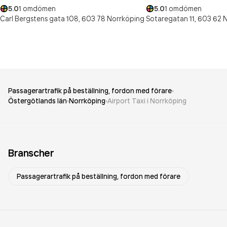
5.0
1
omdömen
5.0
1
omdömen
Carl Bergstens gata 108,
603 78
Norrköping
Sotaregatan 11,
603 62
N
Passagerartrafik på beställning, fordon med förare
Östergötlands län
Norrköping
Airport Taxi i Norrköping
Branscher
Passagerartrafik på beställning, fordon med förare