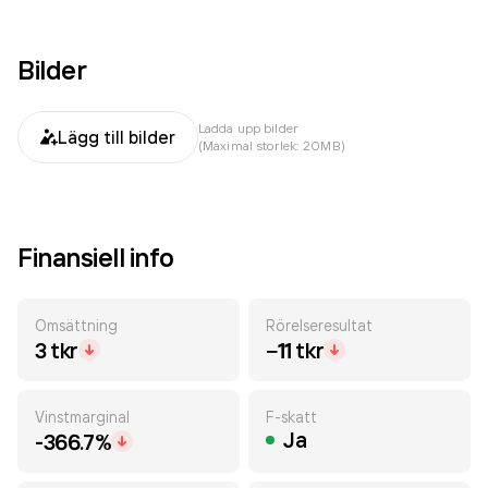
Bilder
Ladda upp bilder
Lägg till bilder
(Maximal storlek: 20MB)
Finansiell info
Omsättning
Rörelseresultat
3 tkr
−11 tkr
Vinstmarginal
F-skatt
Ja
-366.7%