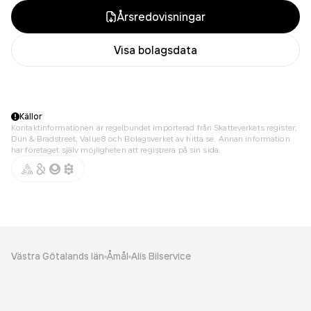
Årsredovisningar
Visa bolagsdata
Källor
Kontaktinformationen är regelbundet importerad från Skatteverkets register,
Dun & Bradstreet, Value8 och Bolagsverket av hitta.se. Annan information
har företaget själv möjligheten att registrera på sin sida.
Västra Götalands län
Åmål
Alis Bilservice