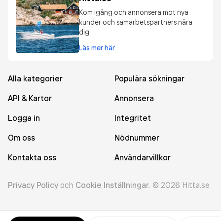
Kom igång och annonsera mot nya
kunder och samarbetspartners nära
dig.
Läs mer här
Alla kategorier
Populära sökningar
API & Kartor
Annonsera
Logga in
Integritet
Om oss
Nödnummer
Kontakta oss
Användarvillkor
Privacy Policy
och
Cookie Inställningar
.
©
2026
Hitta.se