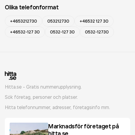
Olika telefonformat
+4653212730
053212730
+46532 127 30
+46532-127 30
0532-127 30
0532-12730
Hitta.se - Gratis nummerupplysning.
Sök företag, personer och platser.
Hitta telefonnummer, adresser, företagsinfo mm.
Marknadsför företaget på
hitta.se