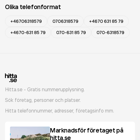
Olika telefonformat
+46706318579
0706318579
+4670 631 85 79
+4670-631 85 79
070-631 85 79
070-6318579
Hitta.se - Gratis nummerupplysning.
Sök företag, personer och platser.
Hitta telefonnummer, adresser, företagsinfo mm.
Marknadsför företaget på
hitta.se