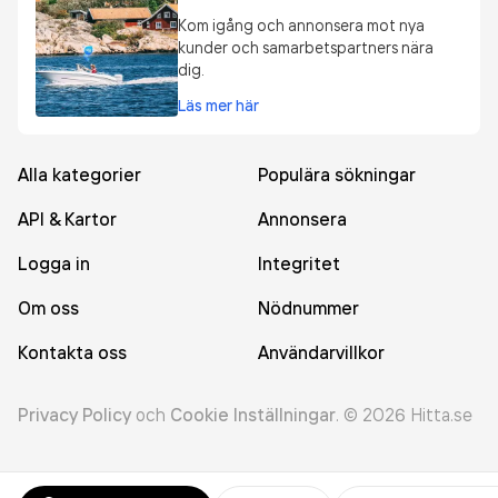
Kom igång och annonsera mot nya
kunder och samarbetspartners nära
dig.
Läs mer här
Alla kategorier
Populära sökningar
API & Kartor
Annonsera
Logga in
Integritet
Om oss
Nödnummer
Kontakta oss
Användarvillkor
Privacy Policy
och
Cookie Inställningar
.
©
2026
Hitta.se