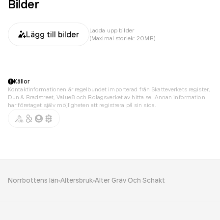
Bilder
Ladda upp bilder
Lägg till bilder
(Maximal storlek: 20MB)
Källor
Kontaktinformationen är regelbundet importerad från Skatteverkets register,
Dun & Bradstreet, Value8 och Bolagsverket av hitta.se. Annan information
har företaget själv möjligheten att registrera på sin sida.
Norrbottens län
Altersbruk
Alter Gräv Och Schakt