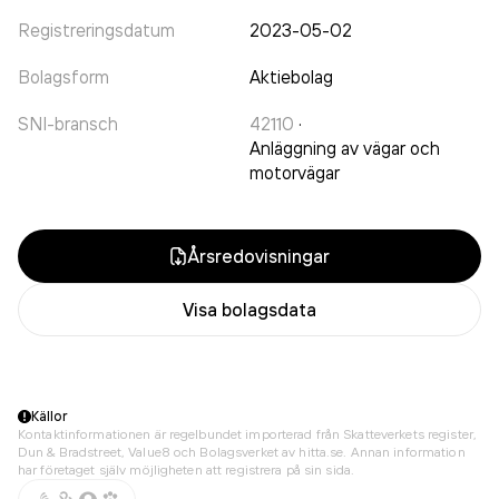
Registreringsdatum
2023-05-02
Bolagsform
Aktiebolag
SNI-bransch
42110
·
Anläggning av vägar och
motorvägar
Årsredovisningar
Visa bolagsdata
Källor
Kontaktinformationen är regelbundet importerad från Skatteverkets register,
Dun & Bradstreet, Value8 och Bolagsverket av hitta.se. Annan information
har företaget själv möjligheten att registrera på sin sida.