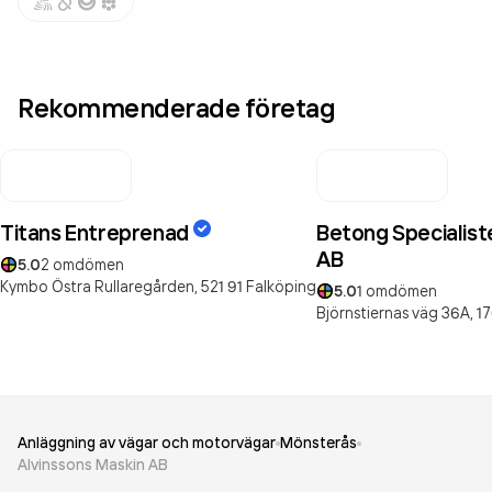
Rekommenderade företag
Titans Entreprenad
Betong Specialiste
AB
5.0
2
omdömen
Kymbo Östra Rullaregården,
521 91
Falköping
5.0
1
omdömen
Björnstiernas väg 36A,
17
Anläggning av vägar och motorvägar
Mönsterås
Alvinssons Maskin AB