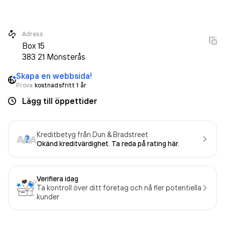
3 948 000,00 kr
senaste räkenskapsåret (2025).
Adress
Box
15
383 21
Mönsterås
Skapa en webbsida!
Prova
kostnadsfritt 1 år
Lägg till öppettider
Kreditbetyg från Dun & Bradstreet
Okänd kreditvärdighet. Ta reda på rating här.
Verifiera idag
Ta kontroll över ditt företag och nå fler potentiella
kunder