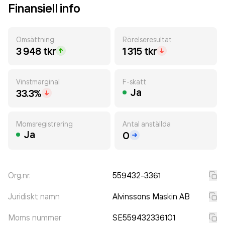
Finansiell info
Omsättning
Rörelseresultat
3 948 tkr
1 315 tkr
Vinstmarginal
F-skatt
Ja
33.3%
Momsregistrering
Antal anställda
Ja
0
Org.nr.
559432-3361
Juridiskt namn
Alvinssons Maskin AB
Moms nummer
SE559432336101