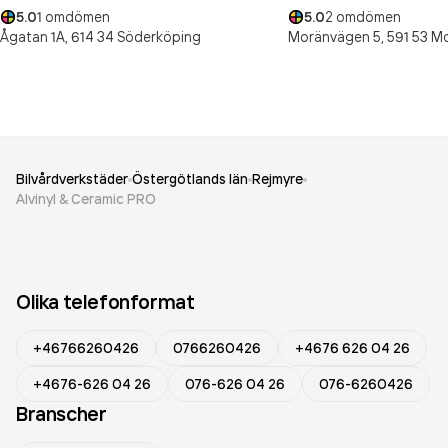
5.0
1
omdömen
5.0
2
omdömen
Ågatan 1A,
614 34
Söderköping
Moränvägen 5,
591 53
Mo
Bilvårdverkstäder
Östergötlands län
Rejmyre
Alvinyl & Ceramic PRO
Olika telefonformat
+46766260426
0766260426
+4676 626 04 26
+4676-626 04 26
076-626 04 26
076-6260426
Branscher