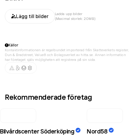
Ladda upp bilder
Lägg till bilder
(Maximal storlek: 20MB)
Källor
Kontaktinformationen är regelbundet importerad från Skatteverkets register,
Dun & Bradstreet, Value8 och Bolagsverket av hitta.se. Annan information
har företaget själv möjligheten att registrera på sin sida.
Rekommenderade företag
Bilvårdscenter Söderköping
Nord58