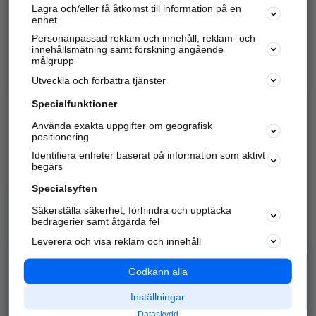
Lagra och/eller få åtkomst till information på en
Sök företag, personer och platser.
enhet
Personanpassad reklam och innehåll, reklam- och
Hitta telefonnummer, adresser, företagsinfo mm.
innehållsmätning samt forskning angående
målgrupp
Utveckla och förbättra tjänster
Marknadsför företaget
på hitta.se
Specialfunktioner
Använda exakta uppgifter om geografisk
Kom igång och annonsera mot
positionering
nya kunder och
Identifiera enheter baserat på information som aktivt
samarbetspartners nära dig.
begärs
Läs mer här
Specialsyften
Säkerställa säkerhet, förhindra och upptäcka
Alla kategorier
Populära sökningar
bedrägerier samt åtgärda fel
Leverera och visa reklam och innehåll
API & Kartor
Annonsera
Logga in
Integritet
Godkänn alla
Om oss
Nödnummer
Inställningar
Dataskydd