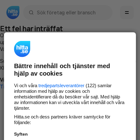
Sök namn, gata, ort, telefon, företag, sökord
Ett fel har inträffat
Om du vill kan du
kontakta hitta.se
och beskriva hur felet
uppstod så att vi lättare och snabbare kan avhjälpa det.
Vänligen försök med följande:
Surfa till
www.hitta.se
Bättre innehåll och tjänster med
Klicka på
Tillbaka-knappen
i webbläsaren och försök igen
hjälp av cookies
Vi beklagar besväret!
Vi och våra
tredjepartsleverantörer
(122) samlar
Till startsidan
information med hjälp av cookies och
enhetsidentifierare då du besöker vår sajt. Med hjälp
av informationen kan vi utveckla vårt innehåll och våra
tjänster.
Hitta.se och dess partners kräver samtycke för
följande:
Syften
Hitta.se - Gratis nummerupplysning.