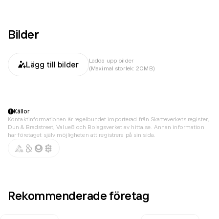
Bilder
Ladda upp bilder
Lägg till bilder
(Maximal storlek: 20MB)
Källor
Kontaktinformationen är regelbundet importerad från Skatteverkets register,
Dun & Bradstreet, Value8 och Bolagsverket av hitta.se. Annan information
har företaget själv möjligheten att registrera på sin sida.
Rekommenderade företag