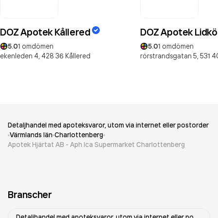
DOZ Apotek Kållered
DOZ Apotek Lidkö
5.0
1
omdömen
5.0
1
omdömen
ekenleden 4,
428 36
Kållered
rörstrandsgatan 5,
531 4
Detaljhandel med apoteksvaror, utom via internet eller postorder
Värmlands län
Charlottenberg
Apotek Hjärtat AB - Aph Ica Supermarket Charlottenberg
Branscher
Detaljhandel med apoteksvaror, utom via internet eller postorder