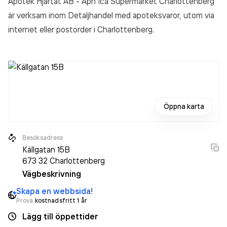
Apotek Hjärtat AB - Aph Ica Supermarket Charlottenberg
är verksam inom
Detaljhandel med apoteksvaror, utom via
internet eller postorder
i Charlottenberg.
Öppna karta
Besöksadress
Källgatan 15B
673 32
Charlottenberg
Vägbeskrivning
Skapa en webbsida!
Prova
kostnadsfritt 1 år
Lägg till öppettider