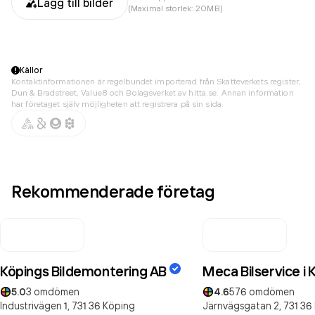
Lägg till bilder
(Maximal storlek: 20MB)
Källor
Kontaktinformationen är regelbundet importerad från Skatteverkets register,
Dun & Bradstreet, Value8 och Bolagsverket av hitta.se. Annan information
har företaget själv möjligheten att registrera på sin sida.
Rekommenderade företag
Köpings Bildemontering AB
Meca Bilservice i 
5.0
3
omdömen
4.6
576
omdömen
Industrivägen 1,
731 36
Köping
Järnvägsgatan 2,
731 36