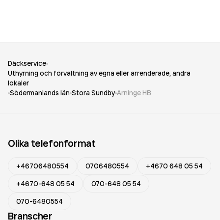
Däckservice
Uthyrning och förvaltning av egna eller arrenderade, andra
lokaler
Södermanlands län
Stora Sundby
Arninge HB
Olika telefonformat
+46706480554
0706480554
+4670 648 05 54
+4670-648 05 54
070-648 05 54
070-6480554
Branscher