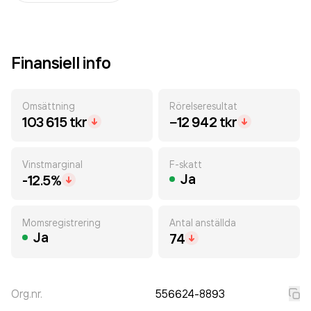
Finansiell info
Omsättning
Rörelseresultat
103 615 tkr
−12 942 tkr
Vinstmarginal
F-skatt
Ja
-12.5%
Momsregistrering
Antal anställda
Ja
74
Org.nr.
556624-8893