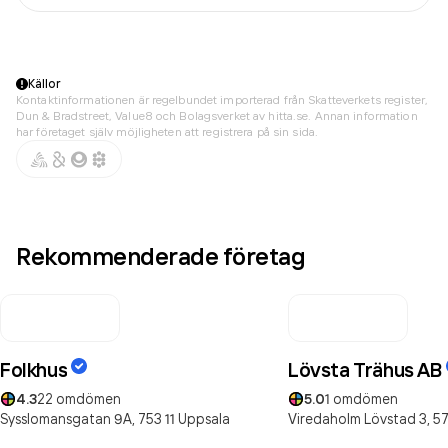
Källor
Kontaktinformationen är regelbundet importerad från Skatteverkets register,
Dun & Bradstreet, Value8 och Bolagsverket av hitta.se. Annan information
har företaget själv möjligheten att registrera på sin sida.
Rekommenderade företag
Folkhus
Lövsta Trähus AB
4.3
22
omdömen
5.0
1
omdömen
Sysslomansgatan 9A,
753 11
Uppsala
Viredaholm Lövstad 3,
57