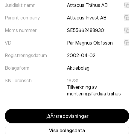
Juridiskt namn
Attacus Trähus AB
Parent company
Attacus Invest AB
Moms nummer
SE556624889301
VD
Pär Magnus Olofsson
Registreringsdatum
2002-04-02
Bolagsform
Aktiebolag
SNI-bransch
16231
·
Tillverkning av
monteringsfärdiga trähus
Årsredovisningar
Visa bolagsdata