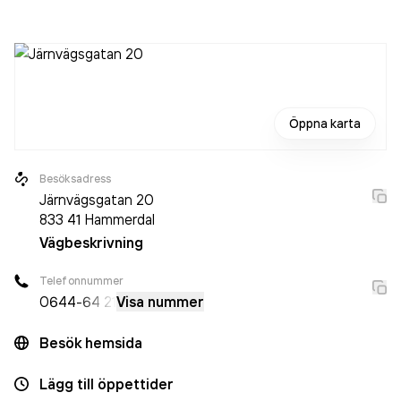
2023 då det jobbade 77 personer på företaget. Bolaget är
ett aktiebolag som varit aktivt sedan 2002. Attacus
Trähus AB
omsatte 103 615 000,00 kr
senaste
räkenskapsåret (2024).
Öppna karta
Besöksadress
Järnvägsgatan 20
833 41
Hammerdal
Vägbeskrivning
Telefonnummer
0644
-64 21
Visa nummer
Besök hemsida
Lägg till öppettider