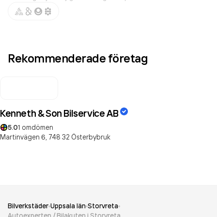
Rekommenderade företag
Kenneth & Son Bilservice AB
5.0
1
omdömen
Martinvägen 6,
748 32
Österbybruk
Bilverkstäder
Uppsala län
Storvreta
Autoexperten / Bilakuten i Storvreta