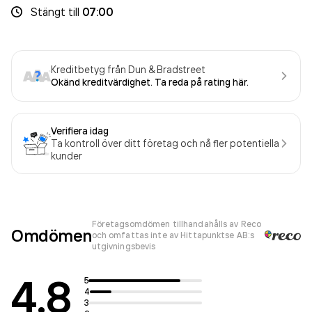
Stängt
till
07:00
Kreditbetyg från Dun & Bradstreet
Okänd kreditvärdighet. Ta reda på rating här.
Verifiera idag
Ta kontroll över ditt företag och nå fler potentiella
kunder
Företagsomdömen tillhandahålls av Reco
Omdömen
och omfattas inte av Hittapunktse AB:s
utgivningsbevis
4.8
5
4
3