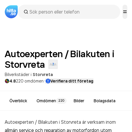
Autoexperten / Bilakuten i
Storvreta
Bilverkstäder
i
Storvreta
·
4.8
220
omdömen
Verifiera ditt företag
Överblick
Omdömen
Bilder
Bolagsdata
220
Autoexperten / Bilakuten i Storvreta är verksam inom
allmän service och reparation av motorfordon utom