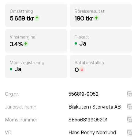
Omsättning
Rörelseresultat
5 659 tkr
190 tkr
Vinstmarginal
F-skatt
Ja
3.4%
Momsregistrering
Antal anställda
Ja
0
Org.nr.
556819-9052
Juridiskt namn
Bilakuten i Storvreta AB
Moms nummer
SE556819905201
VD
Hans Ronny Nordlund