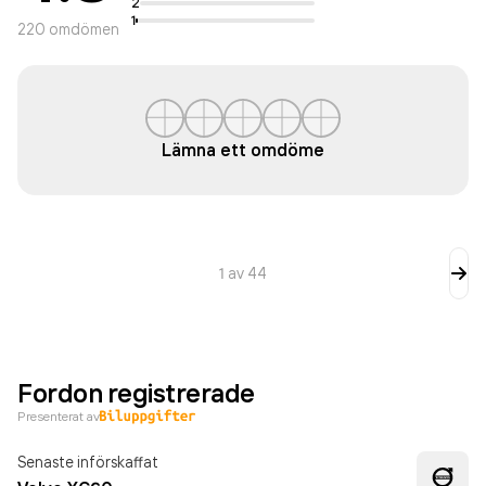
2
1
220
omdömen
Lämna ett omdöme
1
av
44
Fordon registrerade
Presenterat av
Senaste införskaffat