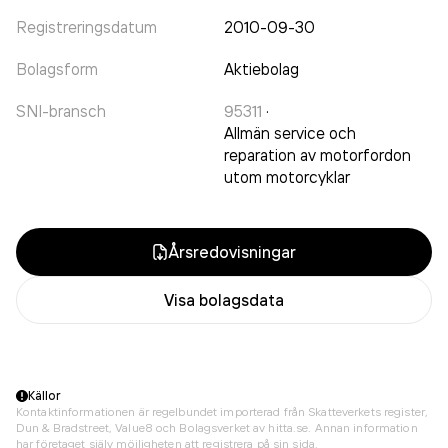
Registreringsdatum
2010-09-30
Bolagsform
Aktiebolag
SNI-bransch
95311
·
Allmän service och
reparation av motorfordon
utom motorcyklar
Årsredovisningar
Visa bolagsdata
Källor
Kontaktinformationen är regelbundet importerad från Skatteverkets register,
Dun & Bradstreet, Value8 och Bolagsverket av hitta.se. Annan information
har företaget själv möjligheten att registrera på sin sida.