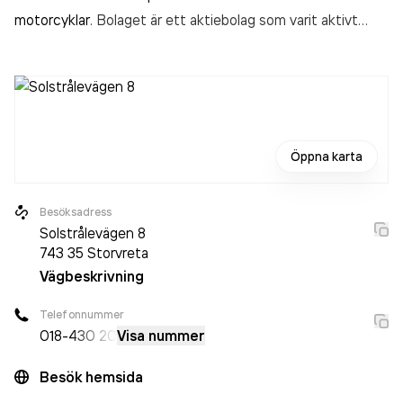
motorcyklar
. Bolaget är ett aktiebolag som varit aktivt
sedan 2010. Autoexperten / Bilakuten i Storvreta
omsatte
5 659 000,00 kr
senaste räkenskapsåret (2025).
Öppna karta
Besöksadress
Solstrålevägen 8
743 35
Storvreta
Vägbeskrivning
Telefonnummer
018-
430 20
Visa nummer
Besök hemsida