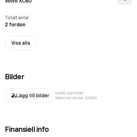
Volvo XC60
Totalt antal
2 fordon
Visa alla
Bilder
Ladda upp bilder
Lägg till bilder
(Maximal storlek: 20MB)
Finansiell info