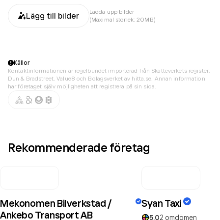
Ladda upp bilder
Lägg till bilder
(Maximal storlek: 20MB)
Källor
Kontaktinformationen är regelbundet importerad från Skatteverkets register,
Dun & Bradstreet, Value8 och Bolagsverket av hitta.se. Annan information
har företaget själv möjligheten att registrera på sin sida.
Rekommenderade företag
Mekonomen Bilverkstad /
Syan Taxi
Ankebo Transport AB
5.0
2
omdömen