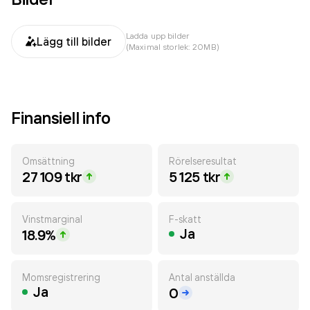
Ladda upp bilder
Lägg till bilder
(Maximal storlek: 20MB)
Finansiell info
Omsättning
Rörelseresultat
27 109 tkr
5 125 tkr
Vinstmarginal
F-skatt
Ja
18.9%
Momsregistrering
Antal anställda
Ja
0