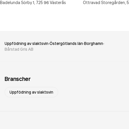
Badelunda Sörby 1,
725 96
Västerås
Ottravad Storegården,
5
Uppfödning av slaktsvin
Östergötlands län
Borghamn
Bårstad Gris AB
Branscher
Uppfödning av slaktsvin