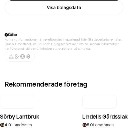
Visa bolagsdata
Källor
Kontaktinformationen är regelbundet importerad från Skatteverkets register,
Dun & Bradstreet, Value8 och Bolagsverket av hitta.se. Annan information
har företaget själv möjligheten att registrera på sin sida.
Rekommenderade företag
Sörby Lantbruk
Lindells Gårdsslak
4.0
1
omdömen
5.0
1
omdömen