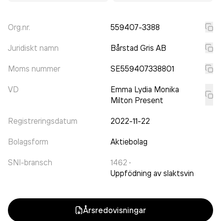
Org.nr.
559407-3388
Juridiskt namn
Bårstad Gris AB
Moms nummer
SE559407338801
VD
Emma Lydia Monika
Milton Present
Registreringsdatum
2022-11-22
Bolagsform
Aktiebolag
SNI-bransch
1462
·
Uppfödning av slaktsvin
Årsredovisningar