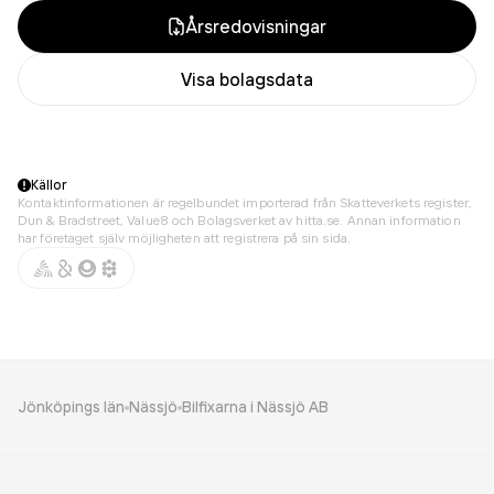
Årsredovisningar
Visa bolagsdata
Källor
Kontaktinformationen är regelbundet importerad från Skatteverkets register,
Dun & Bradstreet, Value8 och Bolagsverket av hitta.se. Annan information
har företaget själv möjligheten att registrera på sin sida.
Jönköpings län
Nässjö
Bilfixarna i Nässjö AB