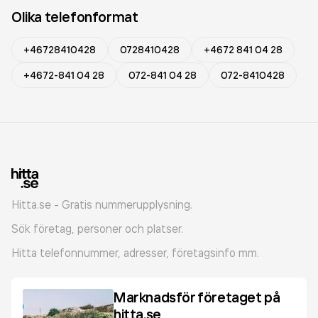
Olika telefonformat
+46728410428
0728410428
+4672 841 04 28
+4672-841 04 28
072-841 04 28
072-8410428
Hitta.se - Gratis nummerupplysning.
Sök företag, personer och platser.
Hitta telefonnummer, adresser, företagsinfo mm.
Marknadsför företaget på
hitta.se