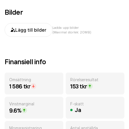
Bilder
Ladda upp bilder
Lägg till bilder
(Maximal storlek: 20MB)
Finansiell info
Omsättning
Rörelseresultat
1 586 tkr
153 tkr
Vinstmarginal
F-skatt
Ja
9.6%
Momsregistrering
Antal anställda