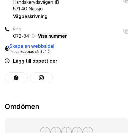
Handskerydsvägen 1B
571 40
Nässjö
Vägbeskrivning
Ring
072-
841 04
Visa nummer
Skapa en webbsida!
Prova
kostnadsfritt 1 år
Lägg till öppettider
Omdömen