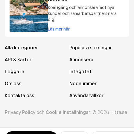
Kom igång och annonsera mot nya
kunder och samarbetspartners nära
dig.
Läs mer här
Alla kategorier
Populära sökningar
API & Kartor
Annonsera
Logga in
Integritet
Om oss
Nödnummer
Kontakta oss
Användarvillkor
Privacy Policy
och
Cookie Inställningar
.
©
2026
Hitta.se