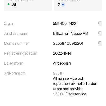
Ja
2
Org.nr.
559405-9122
Juridiskt namn
Bilfixarna i Nässjö AB
Moms nummer
SE559405912201
Registreringsdatum
2022-11-14
Bolagsform
Aktiebolag
SNI-bransch
95311
·
Allmän service och
reparation av motorfordon
utom motorcyklar
95313
·
Däckservice