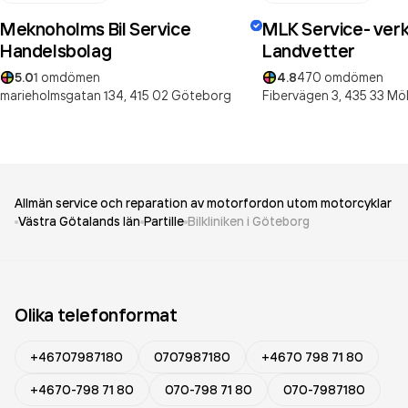
Meknoholms Bil Service
MLK Service- verk
Handelsbolag
Landvetter
5.0
1
omdömen
4.8
470
omdömen
marieholmsgatan 134,
415 02
Göteborg
Fibervägen 3,
435 33
Möl
Allmän service och reparation av motorfordon utom motorcyklar
Västra Götalands län
Partille
Bilkliniken i Göteborg
Olika telefonformat
+46707987180
0707987180
+4670 798 71 80
+4670-798 71 80
070-798 71 80
070-7987180