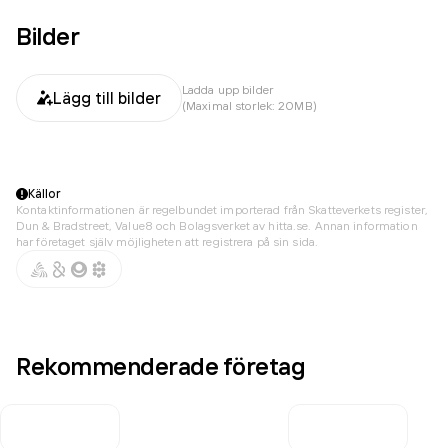
Bilder
Ladda upp bilder
Lägg till bilder
(Maximal storlek: 20MB)
Källor
Kontaktinformationen är regelbundet importerad från Skatteverkets register,
Dun & Bradstreet, Value8 och Bolagsverket av hitta.se. Annan information
har företaget själv möjligheten att registrera på sin sida.
Rekommenderade företag