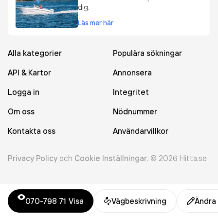
dig.
Läs mer här
Alla kategorier
Populära sökningar
API & Kartor
Annonsera
Logga in
Integritet
Om oss
Nödnummer
Kontakta oss
Användarvillkor
Privacy Policy
och
Cookie Inställningar
.
©
2026
Hitta.se
070-798 71
Visa
Vägbeskrivning
Ändra 