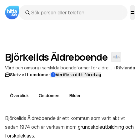
Björkelids
Äldreboende
Vård och omsorg i särskilda boendeformer för äldre personer
i
Rävlanda
Öppna
·
Skriv ett omdöme
Verifiera ditt företag
Överblick
Omdömen
Bilder
Björkelids Äldreboende är ett kommun som varit aktivt
sedan 1974 och är verksam inom
grundskoleutbildning och
förskoleklass
.