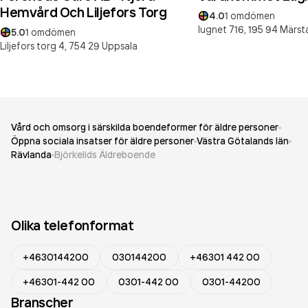
Hemvård Och Liljefors Torg
4.0
1
omdömen
lugnet 716,
195 94
Märst
5.0
1
omdömen
Liljefors torg 4,
754 29
Uppsala
Vård och omsorg i särskilda boendeformer för äldre personer
Öppna sociala insatser för äldre personer
Västra Götalands län
Rävlanda
Björkelids Äldreboende
Olika telefonformat
+4630144200
030144200
+46301 442 00
+46301-442 00
0301-442 00
0301-44200
Branscher