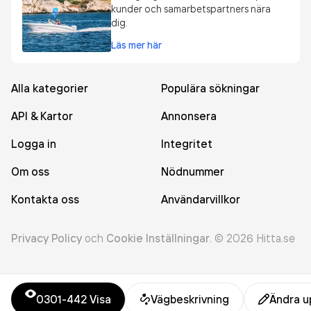
kunder och samarbetspartners nära
dig.
Läs mer här
Alla kategorier
Populära sökningar
API & Kartor
Annonsera
Logga in
Integritet
Om oss
Nödnummer
Kontakta oss
Användarvillkor
Privacy Policy
och
Cookie Inställningar
.
©
2026
Hitta.se
0301-442
Visa
Vägbeskrivning
Ändra u