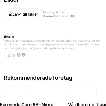
Ladda upp bilder
Lägg till bilder
(Maximal storlek: 20MB)
Källor
Kontaktinformationen är regelbundet importerad från Skatteverkets register,
Dun & Bradstreet, Value8 och Bolagsverket av hitta.se. Annan information
har företaget själv möjligheten att registrera på sin sida.
Rekommenderade företag
Forenede Care AB - Njord
Vårdhemmet Lug