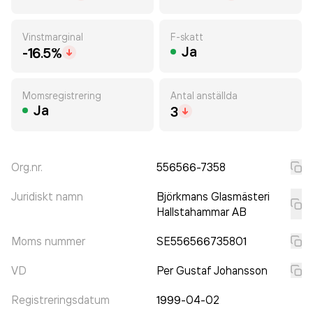
Vinstmarginal
F-skatt
Ja
-16.5%
Momsregistrering
Antal anställda
Ja
3
Org.nr.
556566-7358
Juridiskt namn
Björkmans Glasmästeri
Hallstahammar AB
Moms nummer
SE556566735801
VD
Per Gustaf Johansson
Registreringsdatum
1999-04-02