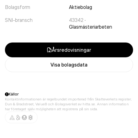
Bolagsform
Aktiebolag
SNI-bransch
43342
·
Glasmästeriarbeten
Årsredovisningar
Visa bolagsdata
Källor
Kontaktinformationen är regelbundet importerad från Skatteverkets register,
Dun & Bradstreet, Value8 och Bolagsverket av hitta.se. Annan information
har företaget själv möjligheten att registrera på sin sida.