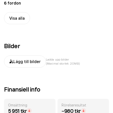
6 fordon
Visa alla
Bilder
Ladda upp bilder
Lägg till bilder
(Maximal storlek: 20MB)
Finansiell info
Omsättning
Rörelseresultat
5 951 tkr
−980 tkr