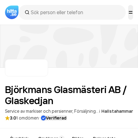
Björkmans Glasmästeri AB /
Glaskedjan
Service av markiser och persienner
Försäljning av bilglas
i
Hallstahammar
·
3.0
1
omdömen
Verifierad