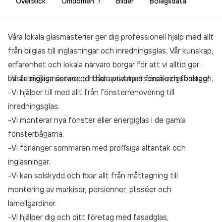
Överblick
Omdömen
Bilder
Bolagsdata
1
Våra lokala glasmästerier ger dig professionell hjälp med allt
från bilglas till inglasningar och inredningsglas. Vår kunskap,
erfarenhet och lokala närvaro borgar för att vi alltid ger
bästa möjliga service till både privatpersoner och företag!
-Vi är bilglasmästare och har avtal med försäkringsbolagen.
-Vi hjälper till med allt från fönsterrenovering till
inredningsglas.
-Vi monterar nya fönster eller energiglas i de gamla
fönsterbågarna.
-Vi förlänger sommaren med proffsiga altantak och
inglasningar.
-Vi kan solskydd och fixar allt från måttagning till
montering av markiser, persienner, plisséer och
lamellgardiner.
-Vi hjälper dig och ditt företag med fasadglas,