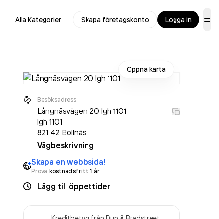
Alla Kategorier
Skapa företagskonto
Logga in
Öppna karta
Besöksadress
Långnäsvägen 20 lgh 1101
lgh 1101
821 42
Bollnäs
Vägbeskrivning
Skapa en webbsida!
Prova
kostnadsfritt 1 år
Lägg till öppettider
Kreditbetyg från Dun & Bradstreet