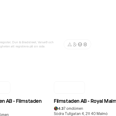
register, Dun & Bradstreet, Value8 och
gheten att registrera på sin sida.
en AB - Filmstaden
Filmstaden AB - Royal Mal
4.3
7
omdömen
Södra Tullgatan 4,
211 40
Malmö
ömen