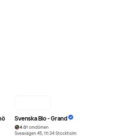
mö
Svenska Bio - Grand
4.0
1
omdömen
Sveavägen 45,
111 34
Stockholm