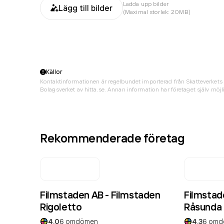
Ladda upp bilder
Lägg till bilder
(Maximal storlek: 20MB)
Källor
Kontaktinformationen är regelbundet importerad från Skatteverkets 
Bolagsverket av hitta.se. Annan information har företaget själv möjli
Rekommenderade företag
Filmstaden AB - Filmstaden
Filmstad
Rigoletto
Råsunda
4.0
6
omdömen
4.3
6
omd